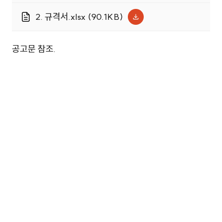
및 소모품.hwp (177.5KB)
2. 규격서.xlsx (90.1KB)
공고문 참조.