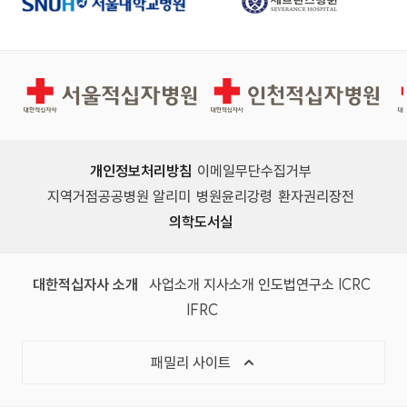
서울적십자병원
인천적십자병원
개인정보처리방침
이메일무단수집거부
지역거점공공병원 알리미
병원윤리강령
환자권리장전
의학도서실
(새 창)
(새 창)
(새 창)
(새 창)
(국제
대한적십자사 소개
사업소개
지사소개
인도법연구소
ICRC
(국제적십자사연맹, 새 창)
IFRC
목록 열기
패밀리 사이트