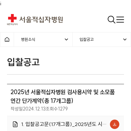
i
서울적십자병원
검색열기
병원소식
입찰공고
1차메뉴
2차메뉴
홈으로
입찰공고 | 병원소식 | 2025년 
입찰공고
2025년 서울적십자병원 검사용시약 및 소모품
연간 단가계약(총 17개그룹)
작성일
2024.12.13
조회수
1279
1. 입찰공고문(17개그룹)_2025년도 시약