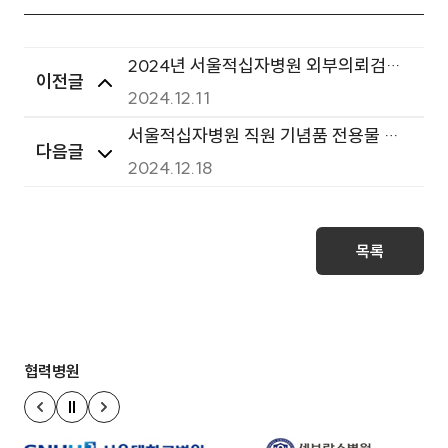
2024년 서울적십자병원 외부의뢰검사
이전글
용역 입찰 시행-1재공고
2024.12.11
서울적십자병원 직원 기념품 전용물 구
다음글
축 및 운영용역 입찰공고
2024.12.18
목록
협력병원
정지
이전 슬라이드
다음 슬라이드