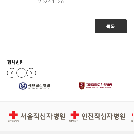
용역 입찰 공고
2024.11.26
목록
협력병원
정지
이전 슬라이드
다음 슬라이드
서울적십자병원
인천적십자병원