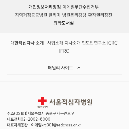
개인정보처리방침
이메일무단수집거부
지역거점공공병원 알리미
병원윤리강령
환자권리장전
의학도서실
(새 창)
(새 창)
(새 창)
(새 창)
(국제
대한적십자사 소개
사업소개
지사소개
인도법연구소
ICRC
(국제적십자사연맹, 새 창)
IFRC
목록 열기
패밀리 사이트
서울적십자병원
주소
(03181)서울특별시 종로구 새문안로 9
대표전화
02-2002-8000
대표자
채동완
이메일
krc301@redcross.or.kr