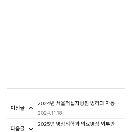
2024년 서울적십자병원 병리과 자동조
이전글
직처리기 입찰 공고(2차 재공고)
2024.11.18
2025년 영상의학과 의료영상 외부판독
다음글