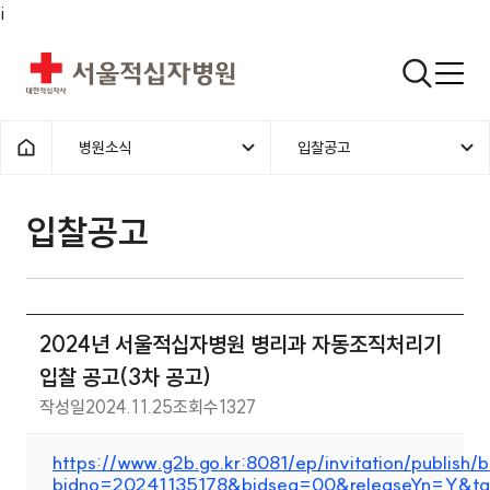
i
서울적십자병원
검색열기
병원소식
입찰공고
1차메뉴
2차메뉴
홈으로
입찰공고 | 병원소식 | 2024년 
입찰공고
2024년 서울적십자병원 병리과 자동조직처리기
입찰 공고(3차 공고)
작성일
2024.11.25
조회수
1327
https://www.g2b.go.kr:8081/ep/invitation/publish/b
bidno=20241135178&bidseq=00&releaseYn=Y&t