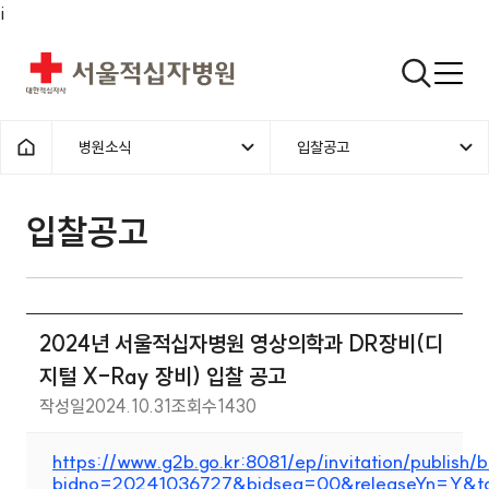
i
서울적십자병원
검색열기
병원소식
입찰공고
1차메뉴
2차메뉴
홈으로
입찰공고 | 병원소식 | 2024년 
입찰공고
2024년 서울적십자병원 영상의학과 DR장비(디
지털 X-Ray 장비) 입찰 공고
작성일
2024.10.31
조회수
1430
https://www.g2b.go.kr:8081/ep/invitation/publish/b
bidno=20241036727&bidseq=00&releaseYn=Y&