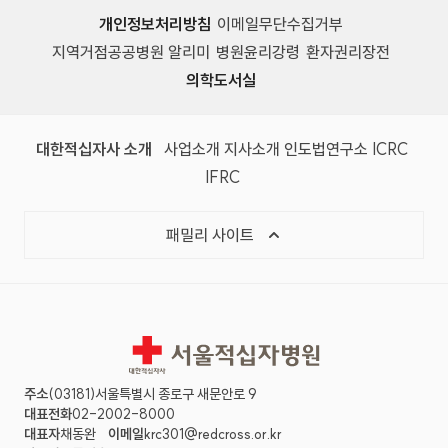
개인정보처리방침
이메일무단수집거부
지역거점공공병원 알리미
병원윤리강령
환자권리장전
의학도서실
(새 창)
(새 창)
(새 창)
(새 창)
(국제
대한적십자사 소개
사업소개
지사소개
인도법연구소
ICRC
(국제적십자사연맹, 새 창)
IFRC
목록 열기
패밀리 사이트
서울적십자병원
주소
(03181)서울특별시 종로구 새문안로 9
대표전화
02-2002-8000
대표자
채동완
이메일
krc301@redcross.or.kr