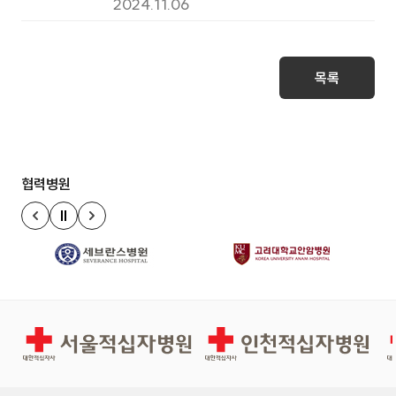
직처리기 입찰 공고
2024.11.06
목록
협력병원
정지
이전 슬라이드
다음 슬라이드
서울적십자병원
인천적십자병원