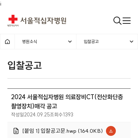
i
서울적십자병원
검색열기
병원소식
입찰공고
1차메뉴
2차메뉴
홈으로
입찰공고 | 병원소식 | 2024 
입찰공고
2024 서울적십자병원 의료장비CT(전산화단층
촬영장치)매각 공고
작성일
2024.09.25
조회수
1393
[붙임 1] 입찰공고문.hwp (164.0KB)