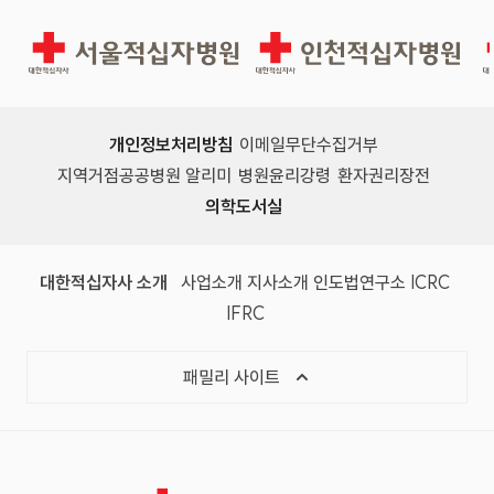
서울적십자병원
인천적십자병원
개인정보처리방침
이메일무단수집거부
지역거점공공병원 알리미
병원윤리강령
환자권리장전
의학도서실
(새 창)
(새 창)
(새 창)
(새 창)
(국제
대한적십자사 소개
사업소개
지사소개
인도법연구소
ICRC
(국제적십자사연맹, 새 창)
IFRC
목록 열기
패밀리 사이트