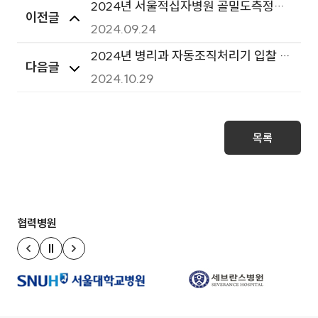
2024년 서울적십자병원 골밀도측정기
이전글
매각 입차공고
2024.09.24
2024년 병리과 자동조직처리기 입찰 공
다음글
고
2024.10.29
목록
협력병원
정지
이전 슬라이드
다음 슬라이드