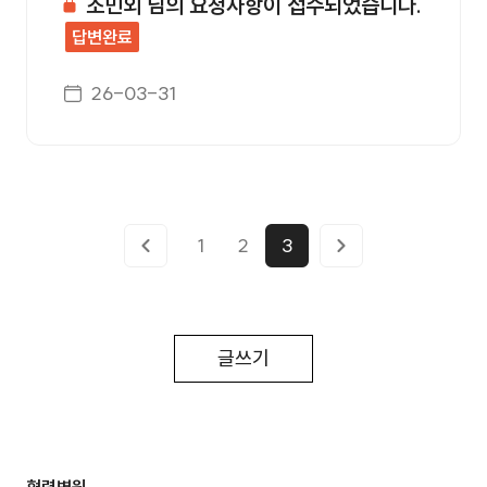
조민외 님의 요청사항이 접수되었습니다.
답변완료
게시일자
26-03-31
1
2
3
글쓰기