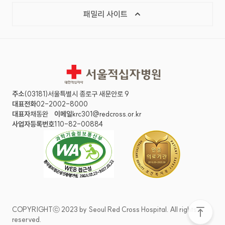
목록 열기
패밀리 사이트
서울적십자병원
주소
(03181)서울특별시 종로구 새문안로 9
대표전화
02-2002-8000
대표자
채동완
이메일
krc301@redcross.or.kr
사업자등록번호
110-82-00884
COPYRIGHTⓒ 2023 by Seoul Red Cross Hospital. All rights
화면 맨
reserved.