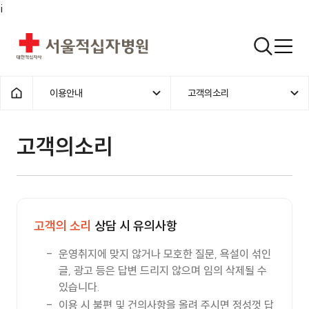
i
서울적십자병원
검색열기
이용안내
고객의소리
1차메뉴
2차메뉴
홈으로
고객의소리 | 이용안내 |
고객의소리
고객의 소리
상담 시 유의사항
운영취지에 맞지 않거나 모호한 질문, 욕설이 섞인
글, 광고 등은 답변 드리지 않으며 임의 삭제될 수
있습니다.
이용 시 불편 및 건의사항을 올려 주시면 정성껏 답