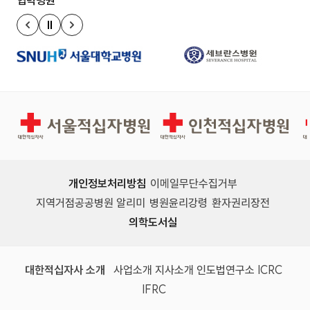
협력병원
정지
이전 슬라이드
다음 슬라이드
서울적십자병원
인천적십자병원
개인정보처리방침
이메일무단수집거부
지역거점공공병원 알리미
병원윤리강령
환자권리장전
의학도서실
(새 창)
(새 창)
(새 창)
(새 창)
(국제
대한적십자사 소개
사업소개
지사소개
인도법연구소
ICRC
(국제적십자사연맹, 새 창)
IFRC