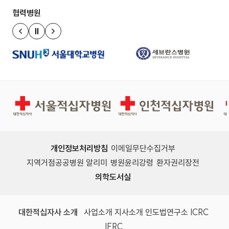
협력병원
정지
이전 슬라이드
다음 슬라이드
서울적십자병원
인천적십자병원
개인정보처리방침
이메일무단수집거부
지역거점공공병원 알리미
병원윤리강령
환자권리장전
의학도서실
(새 창)
(새 창)
(새 창)
(새 창)
(국제
대한적십자사 소개
사업소개
지사소개
인도법연구소
ICRC
(국제적십자사연맹, 새 창)
IFRC