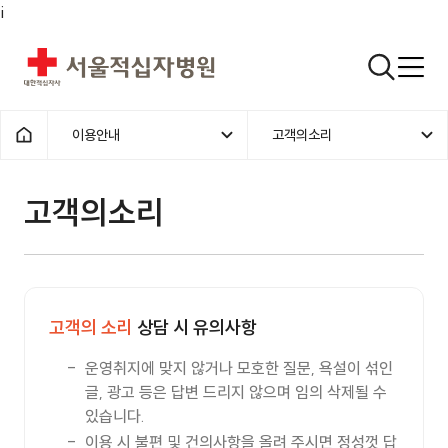
i
서울적십자병원
검색열기
이용안내
고객의소리
1차메뉴
2차메뉴
홈으로
고객의소리 | 이용안내 |
고객의소리
고객의 소리
상담 시 유의사항
운영취지에 맞지 않거나 모호한 질문, 욕설이 섞인
글, 광고 등은 답변 드리지 않으며 임의 삭제될 수
있습니다.
이용 시 불편 및 건의사항을 올려 주시면 정성껏 답