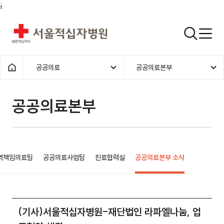
i
서울적십자병원
검색열기
공공의료
공공의료본부
1차메뉴
2차메뉴
홈으로
공공의료본부 소식 | 공공의료본부 
공공의료본부
역책임의료팀
공공의료사업팀
진료협력실
공공의료본부 소식
(기사)서울적십자병원-재단법인 라파엘나눔, 업