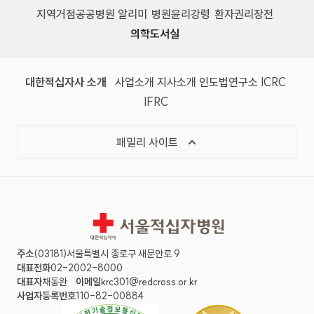
지역거점공공병원 알리미
병원윤리강령
환자권리장전
의학도서실
(새 창)
(새 창)
(새 창)
(새 창)
(국제
대한적십자사 소개
사업소개
지사소개
인도법연구소
ICRC
(국제적십자사연맹, 새 창)
IFRC
목록 열기
패밀리 사이트
서울적십자병원
주소
(03181)서울특별시 종로구 새문안로 9
대표전화
02-2002-8000
대표자
채동완
이메일
krc301@redcross.or.kr
사업자등록번호
110-82-00884