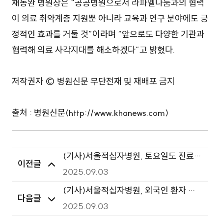
채동완 병원장은 “공공병원으로서 라파엘나눔과의 협력
이 의료 취약계층 지원뿐 아니라 교육과 연구 분야에도 긍
정적인 효과를 거둘 것”이라며 “앞으로도 다양한 기관과
협력해 의료 사각지대를 해소하겠다”고 밝혔다.
저작권자 © 병원신문 무단전재 및 재배포 금지
출처 : 병원신문(http://www.khanews.com)
(기사)서울적십자병원, 토요일도 진료
이전글
'쭉"
2025.09.03
(기사)서울적십자병원, 외국인 환자 치
다음글
료 지원 감사패 수상
2025.09.03