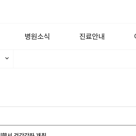
병
원
소
식
진
료
안
내
문)서울적십자병원, 호스피스·사전연명
의향서 건강강좌 개최