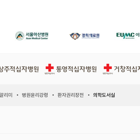
십자병원
통영적십자병원
거창적십자병원
 알리미
병원윤리강령
환자권리장전
의학도서실
위원회, 새 창)
적십자사연맹, 새 창)