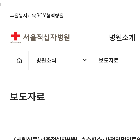
i
(새 창)
(새 창)
(새 창)
(새 창)
(새 창)
(새 창)
후원
봉사
교육
RCY
혈액
병원
서울적십자병원
병
원
소
개
병원소식
보도자료
홈으로
1차메뉴
2차메뉴
보도자료 | 병원소식 | (병원신
보도자료
(병원신문)서울적십자병원, 호스피스·사전연명의료