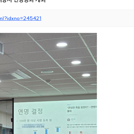
tml?idxno=245421