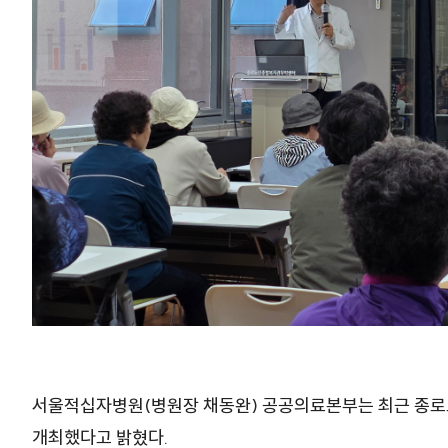
서울적십자병원(병원장 채동완) 공공의료본부는 최근 종로
개최했다고 밝혔다.