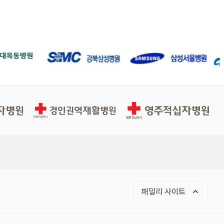
경인권역재활병원
영주적십자병원
목록 열기
패밀리 사이트