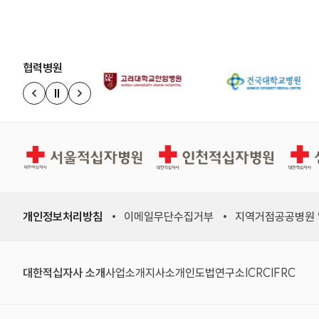
협력병원
정지
이전 슬라이드
다음 슬라이드
서울적십자병원
인천적십자병원
상주적
개인정보처리방침
이메일무단수집거부
지역거점공공병원
(새 창)
(새 창)
(새 창)
(새 창)
(국제적십자
(국제
대한적십자사 소개
사업소개
지사소개
인도법연구소
ICRC
IFRC