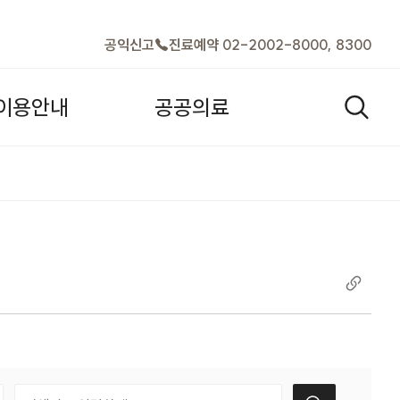
바로가기
공익신고
진료예약 02-2002-8000, 8300
이
용
안
내
공
공
의
료
검색열기
택
검색어 입력