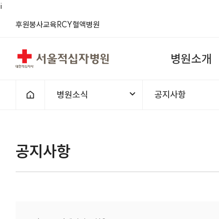
i
(새 창)
(새 창)
(새 창)
(새 창)
(새 창)
(새 창)
후원
봉사
교육
RCY
혈액
병원
서울적십자병원
병
원
소
개
병원소식
공지사항
홈으로
1차메뉴
2차메뉴
공지사항 | 병원소식 |
공지사항