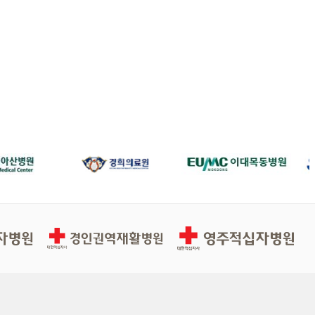
경인권역재활병원
영주적십자병원