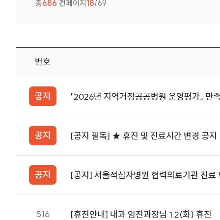
총
686
건
페이지
18
/69
번호
공지사항 번호, 제목, 첨부, 등록일 정보를 제공합니다.
공지
「2026년 지역거점공공병원 운영평가」 만
공지
[공지 필독] ★ 휴진 및 진료시간 변경 공지
공지
[공지] 서울적십자병원 협력의료기관 진료 
516
[휴진안내] 내과 임진과장님 1.2(화) 휴진