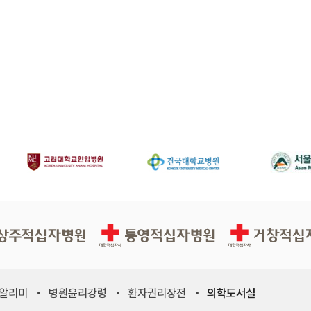
십자병원
통영적십자병원
거창적십자병원
 알리미
병원윤리강령
환자권리장전
의학도서실