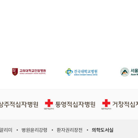
십자병원
통영적십자병원
거창적십자병원
 알리미
병원윤리강령
환자권리장전
의학도서실