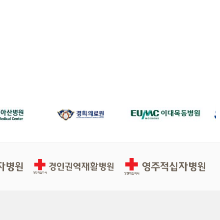
경인권역재활병원
영주적십자병원