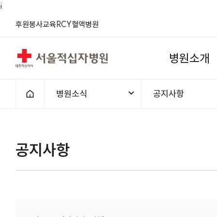
i
(새 창)
(새 창)
(새 창)
(새 창)
(새 창)
(새 창)
후원
봉사
교육
RCY
혈액
병원
서울적십자병원
병
원
소
개
병원소식
공지사항
홈으로
1차메뉴
2차메뉴
공지사항 | 병원소식 |
공지사항