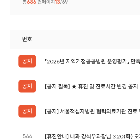
총
686
건
페이지
13
/69
번호
공지사항 번호, 제목, 첨부, 등록일 정보를 제공합니다.
공지
「2026년 지역거점공공병원 운영평가」 만
공지
[공지 필독] ★ 휴진 및 진료시간 변경 공지
공지
[공지] 서울적십자병원 협력의료기관 진료 
566
[휴진안내] 내과 강석우과장님 3.20(화) 