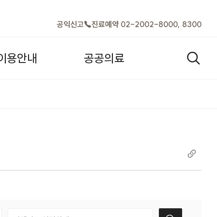
바로가기
공익신고
진료예약 02-2002-8000, 8300
이
용
안
내
공
공
의
료
검색열기
택
검색어 입력