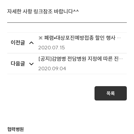
자세한 사항 링크참조 바랍니다^^
※ 폐렴•대상포진예방접종 할인 행사 안
이전글
내
2020.07.15
[공지]감염병 전담병원 지정에 따른 진
다음글
료가능 범위 안내
2020.09.04
목록
협력병원