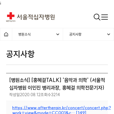
i
서울적십자병원
검색열기
병원소식
공지사항
1차메뉴
2차메뉴
홈으로
공지사항 | 병원소식 | [병원소식]
공지사항
[병원소식] [홍혜걸TALK] '음악과 의학' (서울적
십자병원 이민진 병리과장, 홍혜걸 의학전문기자)
작성일
2020.08.12
조회수
3214
https://www.aftertherain.kr/concert/concert.php?
work=view&mode=CC001&c… [149]