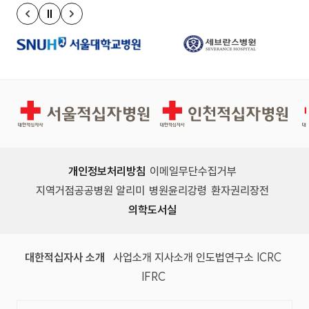
정지
이전 슬라이드
다음 슬라이드
서울적십자병원
인천적십자병원
개인정보처리방침
이메일무단수집거부
지역거점공공병원 알리미
병원윤리강령
환자권리장전
의학도서실
(새 창)
(새 창)
(새 창)
(새 창)
(국제
대한적십자사 소개
사업소개
지사소개
인도법연구소
ICRC
(국제적십자사연맹, 새 창)
IFRC