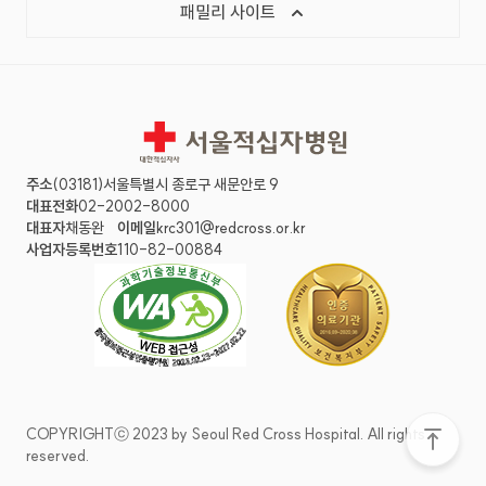
목록 열기
패밀리 사이트
서울적십자병원
주소
(03181)서울특별시 종로구 새문안로 9
대표전화
02-2002-8000
대표자
채동완
이메일
krc301@redcross.or.kr
사업자등록번호
110-82-00884
COPYRIGHTⓒ 2023 by Seoul Red Cross Hospital. All rights
화면 맨
reserved.