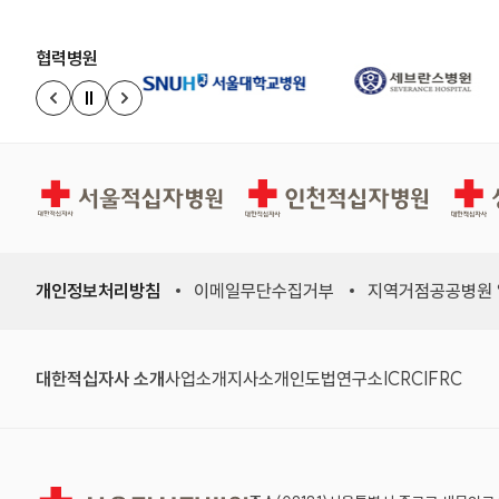
협력병원
정지
이전 슬라이드
다음 슬라이드
서울적십자병원
인천적십자병원
상주적
개인정보처리방침
이메일무단수집거부
지역거점공공병원
(새 창)
(새 창)
(새 창)
(새 창)
(국제적십자
(국제
대한적십자사 소개
사업소개
지사소개
인도법연구소
ICRC
IFRC