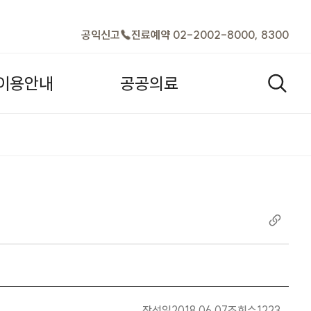
바로가기
공익신고
진료예약 02-2002-8000, 8300
이
용
안
내
공
공
의
료
검색열기
| 공지사항 |
작성일
2018.06.07
조회수
1223