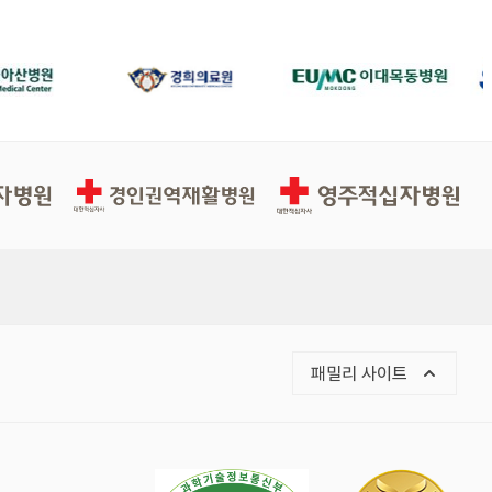
경인권역재활병원
영주적십자병원
목록 열기
패밀리 사이트