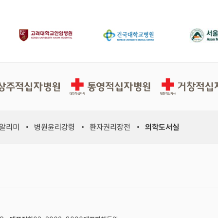
십자병원
통영적십자병원
거창적십자병원
 알리미
병원윤리강령
환자권리장전
의학도서실
위원회, 새 창)
적십자사연맹, 새 창)