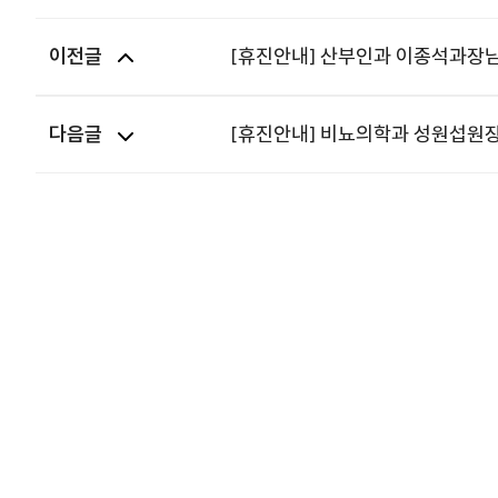
이전글
[휴진안내] 산부인과 이종석과장님 6
다음글
[휴진안내] 비뇨의학과 성원섭원장님