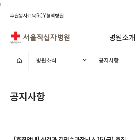
i
(새 창)
(새 창)
(새 창)
(새 창)
(새 창)
(새 창)
후원
봉사
교육
RCY
혈액
병원
서울적십자병원
병
원
소
개
병원소식
공지사항
홈으로
1차메뉴
2차메뉴
공지사항 | 병원소식 | [휴진안내]
공지사항
[휴진안내] 신경과 김평순과장님 6.15(금) 휴진