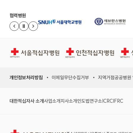
협력병원
정지
이전 슬라이드
다음 슬라이드
서울적십자병원
인천적십자병원
상주적
개인정보처리방침
이메일무단수집거부
지역거점공공병원
(새 창)
(새 창)
(새 창)
(새 창)
(국제적십자
(국제
대한적십자사 소개
사업소개
지사소개
인도법연구소
ICRC
IFRC