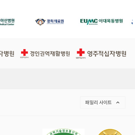
경인권역재활병원
영주적십자병원
목록 열기
패밀리 사이트