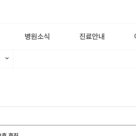
병
원
소
식
진
료
안
내
내과 최태영과장님 5.18(금), 5.25
 오후 휴진