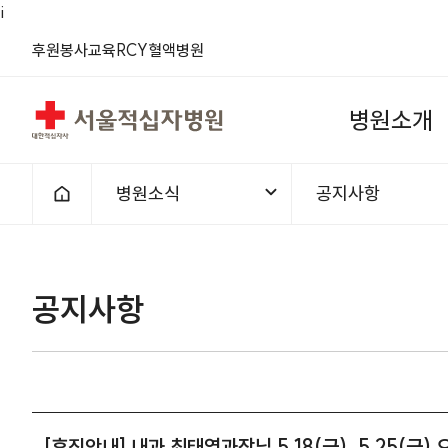
i
(새 창)
(새 창)
(새 창)
(새 창)
(새 창)
(새 창)
후원
봉사
교육
RCY
혈액
병원
서울적십자병원
병
원
소
개
병원소식
공지사항
홈으로
1차메뉴
2차메뉴
공지사항 | 병원소식 | [휴진안내] 
공지사항
[휴진안내] 내과 최태영과장님 5.18(금), 5.25(금)