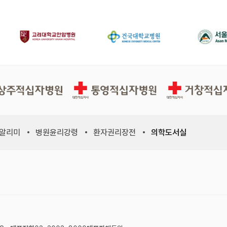
십자병원
통영적십자병원
거창적십자병원
 알리미
병원윤리강령
환자권리장전
의학도서실
위원회, 새 창)
적십자사연맹, 새 창)