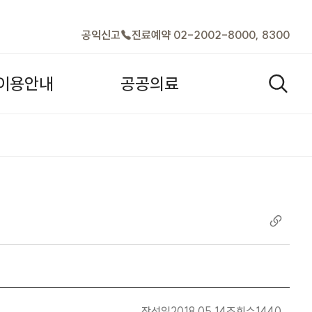
바로가기
공익신고
진료예약 02-2002-8000, 8300
이
용
안
내
공
공
의
료
검색열기
(금) 오후 휴진 | 공지사항 |
작성일
2018.05.14
조회수
1440