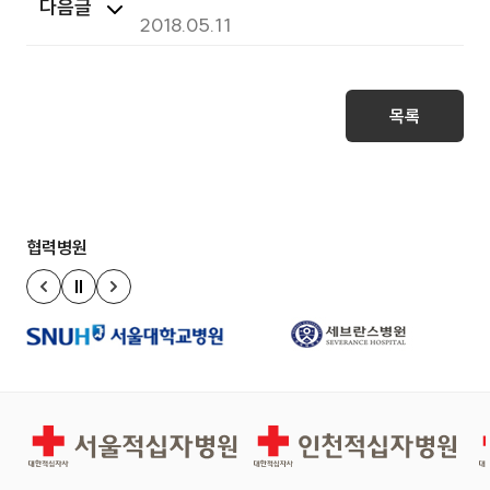
다음글
5.21(월)~5.25(금) 휴진
2018.05.11
목록
협력병원
정지
이전 슬라이드
다음 슬라이드
서울적십자병원
인천적십자병원