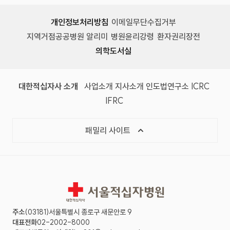
개인정보처리방침
이메일무단수집거부
지역거점공공병원 알리미
병원윤리강령
환자권리장전
의학도서실
(새 창)
(새 창)
(새 창)
(새 창)
(국제
대한적십자사 소개
사업소개
지사소개
인도법연구소
ICRC
(국제적십자사연맹, 새 창)
IFRC
목록 열기
패밀리 사이트
서울적십자병원
주소
(03181)서울특별시 종로구 새문안로 9
대표전화
02-2002-8000