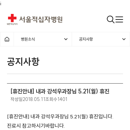
i
서울적십자병원
검색열기
병원소식
공지사항
1차메뉴
2차메뉴
홈으로
공지사항 | 병원소식 | [휴진안내] 
공지사항
[휴진안내] 내과 강석우과장님 5.21(월) 휴진
작성일
2018.05.11
조회수
1401
[휴진안내] 내과 강석우과장님 5.21(월) 휴진입니다.
진료시 참고하시기바랍니다.