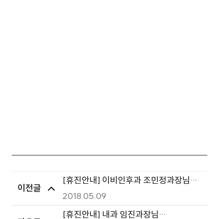
[휴진안내] 이비인후과 조민정과장님
이전글
5.17(목) 오후, 5.18(금) 휴진
2018.05.09
[휴진안내] 내과 임진과장님