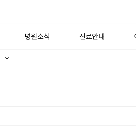
병
원
소
식
진
료
안
내
 내과 송정훈과장님 4.12(목) 오후 휴