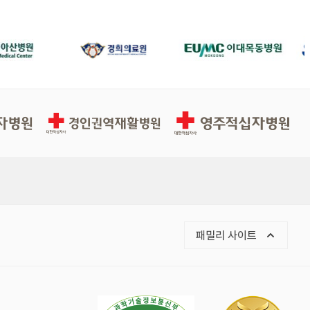
경인권역재활병원
영주적십자병원
목록 열기
패밀리 사이트