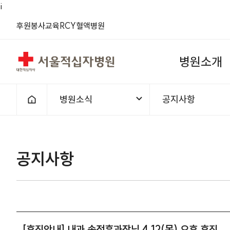
i
(새 창)
(새 창)
(새 창)
(새 창)
(새 창)
(새 창)
후원
봉사
교육
RCY
혈액
병원
서울적십자병원
병
원
소
개
병원소식
공지사항
홈으로
1차메뉴
2차메뉴
공지사항 | 병원소식 | [휴진안내]
공지사항
[휴진안내] 내과 송정훈과장님 4.12(목) 오후 휴진