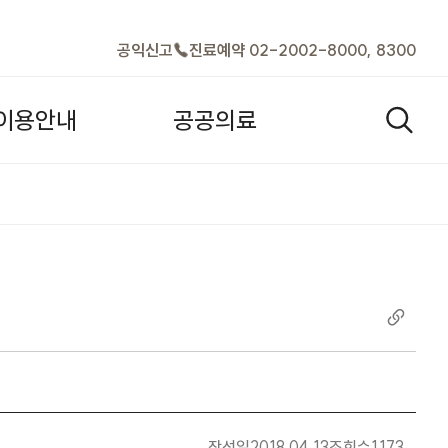
바로가기
공익신고
진료예약 02-2002-8000, 8300
이
용
안
내
공
공
의
료
검색열기
진 | 공지사항 |
작성일
2018.04.13
조회수
1173