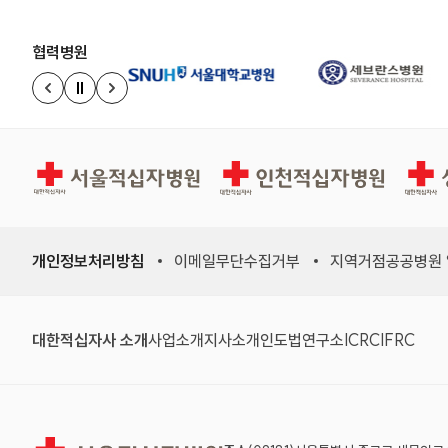
협력병원
정지
이전 슬라이드
다음 슬라이드
서울적십자병원
인천적십자병원
상주적
개인정보처리방침
이메일무단수집거부
지역거점공공병원
(새 창)
(새 창)
(새 창)
(새 창)
(국제적십자
(국제
대한적십자사 소개
사업소개
지사소개
인도법연구소
ICRC
IFRC