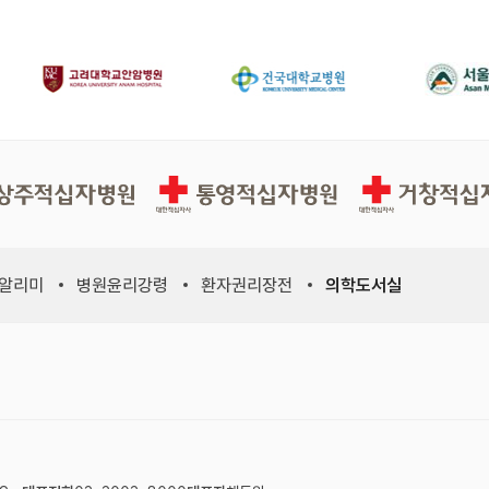
십자병원
통영적십자병원
거창적십자병원
 알리미
병원윤리강령
환자권리장전
의학도서실
위원회, 새 창)
적십자사연맹, 새 창)