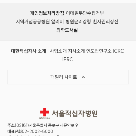
개인정보처리방침
이메일무단수집거부
지역거점공공병원 알리미
병원윤리강령
환자권리장전
의학도서실
(새 창)
(새 창)
(새 창)
(새 창)
(국제
대한적십자사 소개
사업소개
지사소개
인도법연구소
ICRC
(국제적십자사연맹, 새 창)
IFRC
목록 열기
패밀리 사이트
서울적십자병원
주소
(03181)서울특별시 종로구 새문안로 9
대표전화
02-2002-8000