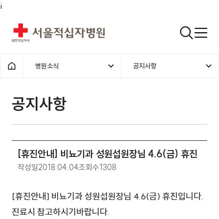
i
서울적십자병원
검색열기
병원소식
공지사항
1차메뉴
2차메뉴
홈으로
공지사항 | 병원소식 | [휴진안내]
공지사항
[휴진안내] 비뇨기과 성원섭원장님 4.6(금) 휴진
작성일
2018.04.04
조회수
1308
[휴진안내] 비뇨기과 성원섭원장님 4.6(금) 휴진입니다.
진료시 참고하시기바랍니다.