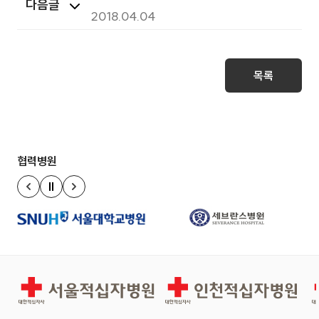
다음글
4.6(금) 휴진
2018.04.04
목록
협력병원
정지
이전 슬라이드
다음 슬라이드
서울적십자병원
인천적십자병원