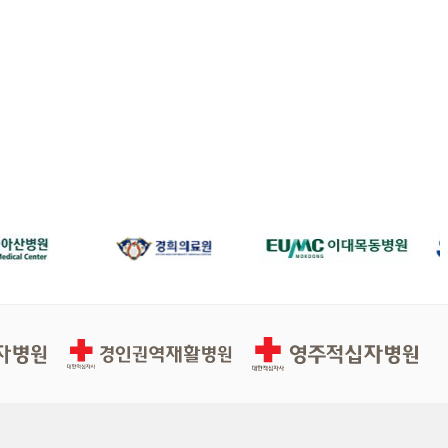
경인권역재활병원
영주적십자병원