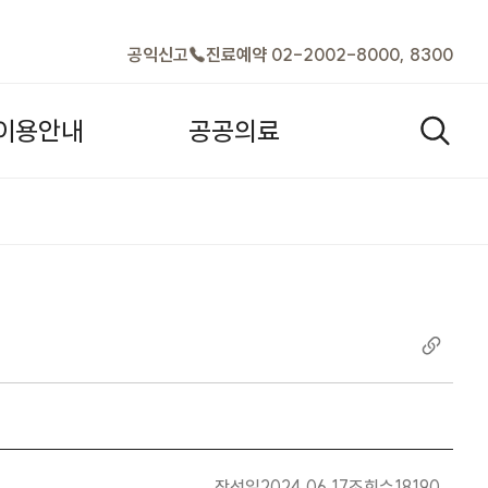
바로가기
공익신고
진료예약 02-2002-8000, 8300
이
용
안
내
공
공
의
료
검색열기
체결 안내 | 공지사항 |
작성일
2024.06.17
조회수
18190