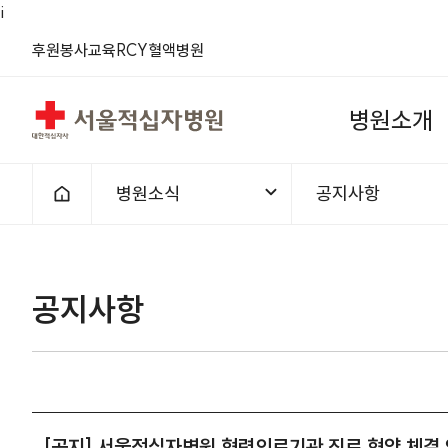
i
(새 창)
(새 창)
(새 창)
(새 창)
(새 창)
(새 창)
후원
봉사
교육
RCY
혈액
병원
서울적십자병원
병
원
소
개
병원소식
공지사항
홈으로
1차메뉴
2차메뉴
공지사항 | 병원소식 | [공지] 
공지사항
[공지] 서울적십자병원 협력의료기관 진료 협약 체결