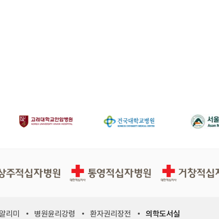
십자병원
통영적십자병원
거창적십자병원
 알리미
병원윤리강령
환자권리장전
의학도서실