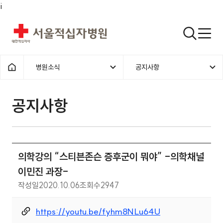
i
서울적십자병원
검색열기
병원소식
공지사항
1차메뉴
2차메뉴
홈으로
공지사항 | 병원소식 | 의학강의 “
공지사항
의학강의 “스티븐존슨 증후군이 뭐야” -의학채널
이민진 과장-
작성일
2020.10.06
조회수
2947
https://youtu.be/fyhm8NLu64U