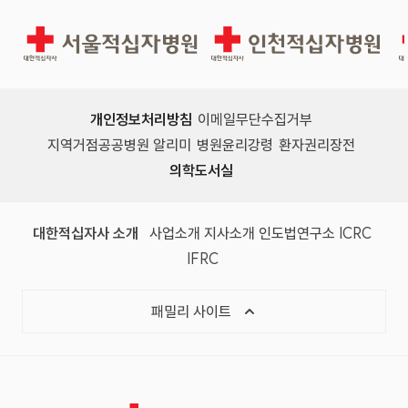
서울적십자병원
인천적십자병원
개인정보처리방침
이메일무단수집거부
지역거점공공병원 알리미
병원윤리강령
환자권리장전
의학도서실
(새 창)
(새 창)
(새 창)
(새 창)
(국제
대한적십자사 소개
사업소개
지사소개
인도법연구소
ICRC
(국제적십자사연맹, 새 창)
IFRC
목록 열기
패밀리 사이트