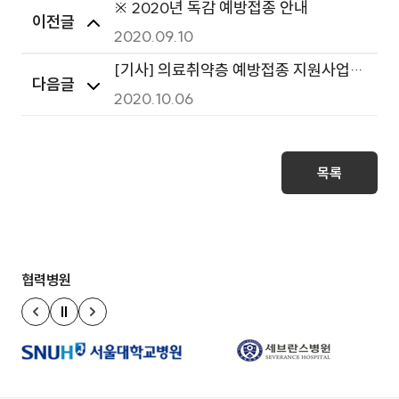
※ 2020년 독감 예방접종 안내
이전글
2020.09.10
[기사] 의료취약층 예방접종 지원사업
다음글
적극 전개
2020.10.06
목록
협력병원
정지
이전 슬라이드
다음 슬라이드