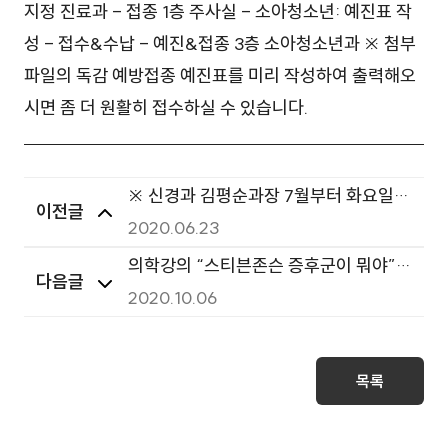
지정 진료과 - 접종 1층 주사실 - 소아청소년: 예진표 작
성 - 접수&수납 - 예진&접종 3층 소아청소년과 ※ 첨부
파일의 독감 예방접종 예진표를 미리 작성하여 출력해오
시면 좀 더 원활히 접수하실 수 있습니다.
※ 신경과 김평순과장 7월부터 화요일
이전글
오후 휴진
2020.06.23
의학강의 “스티븐존슨 증후군이 뭐야” -
다음글
2020.10.06
의학채널 이민진 과장-
목록