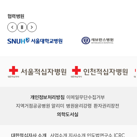
협력병원
정지
이전 슬라이드
다음 슬라이드
서울적십자병원
인천적십자병원
개인정보처리방침
이메일무단수집거부
지역거점공공병원 알리미
병원윤리강령
환자권리장전
의학도서실
(새 창)
(새 창)
(새 창)
(새 창)
(국제
대한적십자사 소개
사업소개
지사소개
인도법연구소
ICRC