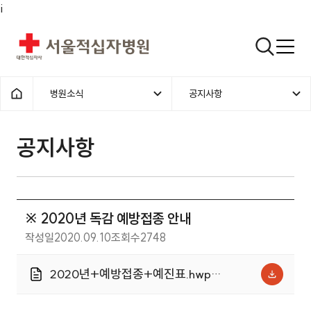
i
서울적십자병원
검색열기
병원소식
공지사항
1차메뉴
2차메뉴
홈으로
공지사항 | 병원소식 | ※ 2020년
공지사항
※ 2020년 독감 예방접종 안내
작성일
2020.09.10
조회수
2748
2020년+예방접종+예진표.hwp
(41.0KB)