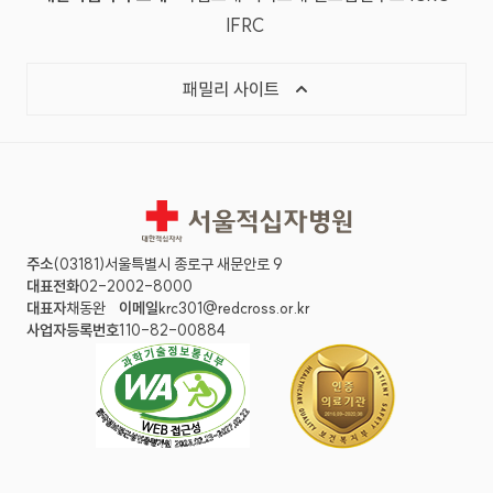
(국제적십자사연맹, 새 창)
IFRC
목록 열기
패밀리 사이트
서울적십자병원
주소
(03181)서울특별시 종로구 새문안로 9
대표전화
02-2002-8000
대표자
채동완
이메일
krc301@redcross.or.kr
사업자등록번호
110-82-00884