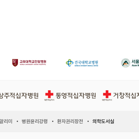
십자병원
통영적십자병원
거창적십자병원
 알리미
병원윤리강령
환자권리장전
의학도서실