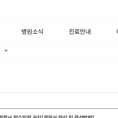
병
원
소
식
진
료
안
내
 9월~2021년 8월 사용의약품 관련 
 견적서 접수일정 공지(견적서 양식 및 작성방법)