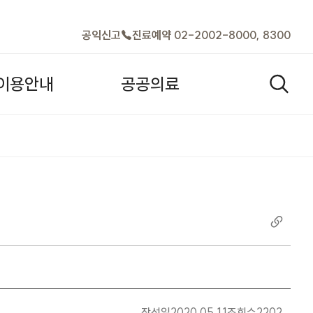
바로가기
공익신고
진료예약 02-2002-8000, 8300
이
용
안
내
공
공
의
료
검색열기
제약사 견적서 접수일정 공지(견적서 양
작성일
2020.05.11
조회수
2202