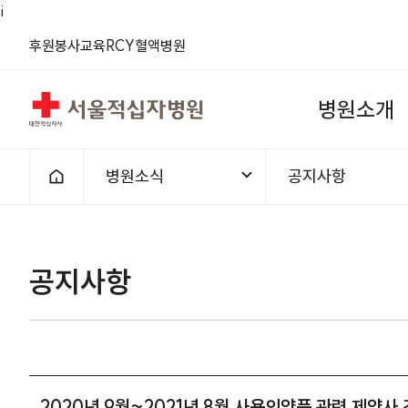
i
(새 창)
(새 창)
(새 창)
(새 창)
(새 창)
(새 창)
후원
봉사
교육
RCY
혈액
병원
서울적십자병원
병
원
소
개
병원소식
공지사항
홈으로
1차메뉴
2차메뉴
공지사항 | 병원소식 | 2020년
공지사항
2020년 9월~2021년 8월 사용의약품 관련 제약사