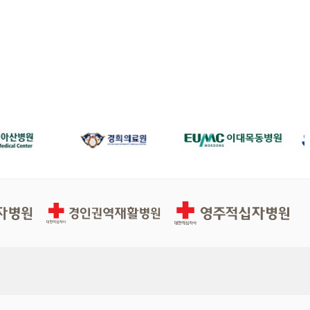
경인권역재활병원
영주적십자병원