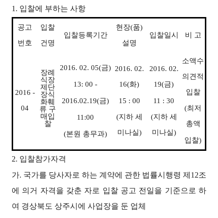
1. 입찰에 부하는 사항
공고
입찰
현장(품)
입찰등록기간
입찰일시
비 고
번호
건명
설명
소액수
2016. 02. 05(금)
2016. 02.
2016. 02.
장례
의견적
식장
13: 00 -
16(화)
19(금)
제단
입찰
2016 -
장식
2016.02.19(금)
15 : 00
11 : 30
화훼
04
(최저
류 구
매입
(지하 세
(지하 세
11:00
찰
총액
미나실)
미나실)
(본원 총무과)
입찰)
2.
입찰참가자격
가. 국가를 당사자로 하는 계약에 관한 법률시행령 제12조
에 의거 자격을 갖춘 자로 입찰 공고 전일을 기준으로 하
여 경상북도 상주시에 사업장을 둔 업체