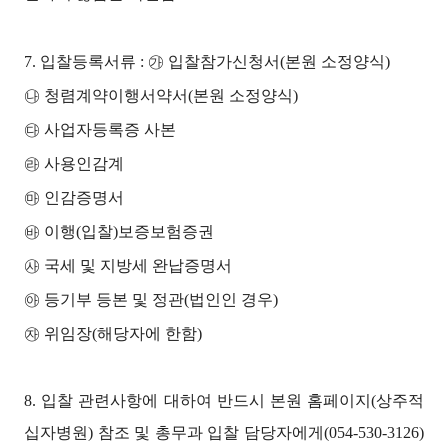
7. 입찰등록서류 : ㉮ 입찰참가신청서(본원 소정양식)
㉯ 청렴계약이행서약서(본원 소정양식)
㉰ 사업자등록증 사본
㉱ 사용인감계
㉲ 인감증명서
㉳ 이행(입찰)보증보험증권
㉴ 국세 및 지방세 완납증명서
㉵ 등기부 등본 및 정관(법인인 경우)
㉶ 위임장(해당자에 한함)
8. 입찰 관련사항에 대하여 반드시 본원 홈페이지(상주적
십자병원) 참조 및 총무과 입찰 담당자에게(054-530-3126)