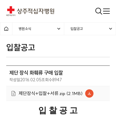
상주적십자병원
검색창
병원소식
입찰공고
홈으로
입찰공고
제단 장식 화훼류 구매 입찰
작성일
2016.02.05
조회수
8947
제단장식+입찰+서류.zip (2.1MB)
입 찰 공 고