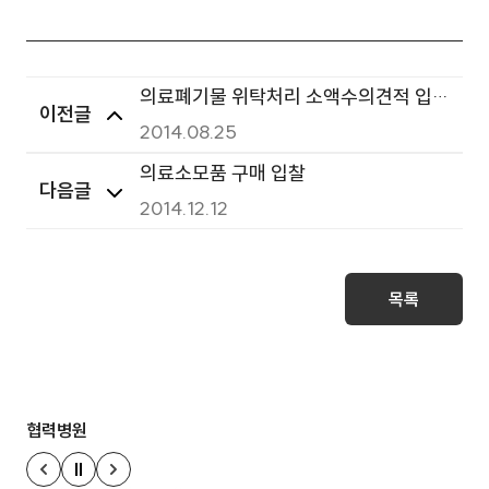
의료폐기물 위탁처리 소액수의견적 입찰
이전글
공고
2014.08.25
의료소모품 구매 입찰
다음글
2014.12.12
목록
협력병원
정지
이전 슬라이드
다음 슬라이드