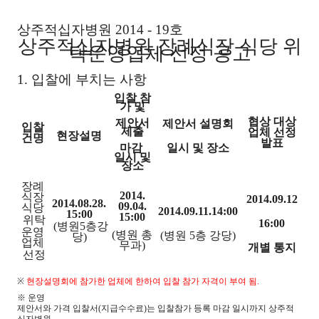
상주적십자병원 2014 - 19호
상주적십자병원 장례식장 식당 위
탁운영업체 선정 공고
1. 입찰에 부치는 사항
입찰 참
가 및
협상 대상
제안서
제안서 설명회
입찰
제출
업체 선정
현장설명
건명
발표
마감
일시 및
장소
일시 및
장소
장례
2014.
식장
2014.09.12
2014.08.28.
09.04.
식당
2014.09.11.14:00
15:00
15:00
위탁
16:00
(병원5층강
운영
(병원 총
(병원 5층 강당)
당)
업체
무과)
개별 통지
선정
※
현장설명회에 참가한 업체에 한하여 입찰 참가 자격이 부여 됨.
※
운영
제안서와 가격 입찰서(지급수수료)는 입찰참가 등록 마감 일시까지 상주적