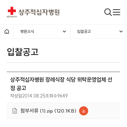
상주적십자병원
검색창
병원소식
입찰공고
홈으로
입찰공고
상주적십자병원 장례식장 식당 위탁운영업체 선
정 공고
작성일
2014.08.25
조회수
9649
첨부서류 (1).zip (120.1KB)