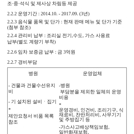
조·중·석식 및 제사상 차림등 제공
2.2.2 운영기간 : 2014.10. - 2017.09. (3년)
2.2.3 음식물 품목 및 단가 : 현재 판매 메뉴 및 단가 기준
(첨부 참조)
2.2.4 관리비 납부 : 조리실 전기,수도, 가스 사용료
납부(별도 계량기 부착)
2.2.6 임차 보증금 납부 : 금 3억원
2.2.7 경비부담
병원
운영업체
- 건물과 건물수선유지
-
병원
비
부담분을 제외한 일체의 운영
비용
- 기 설치된 설비ㆍ집기
*
*
운영경비, 인건비, 조리기구, 식
재료비, 잔반처리비, 사무기기
제안요청서 비품 목록
및 주방집기 등
참조
-
가스사고
배상책임보험,
일반화재보험,