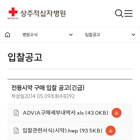
상주적십자병원
검색창
병원소식
입찰공고
홈으로
입찰공고
전용시약 구매 입찰 공고(긴급)
작성일
2014.05.09
조회수
8292
ADVIA구매세부내역서.xls (43.0KB)
입찰관련서식(시약).hwp (93.5KB)