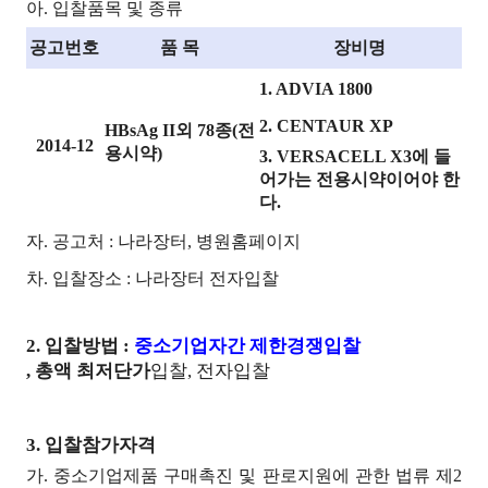
아. 입찰품목 및 종류
공고번호
품 목
장비명
1. ADVIA 1800
2. CENTAUR XP
HBsAg II외 78종(전
2014-12
용시약)
3. VERSACELL X3에 들
어가는 전용시약이어야 한
다.
자. 공고처 : 나라장터, 병원홈페이지
차. 입찰장소 : 나라장터 전자입찰
2. 입찰방법 :
중소기업자간 제한경쟁입찰
, 총액 최저단가
입찰, 전자입찰
3. 입찰참가자격
가. 중소기업제품 구매촉진 및 판로지원에 관한 법류 제2