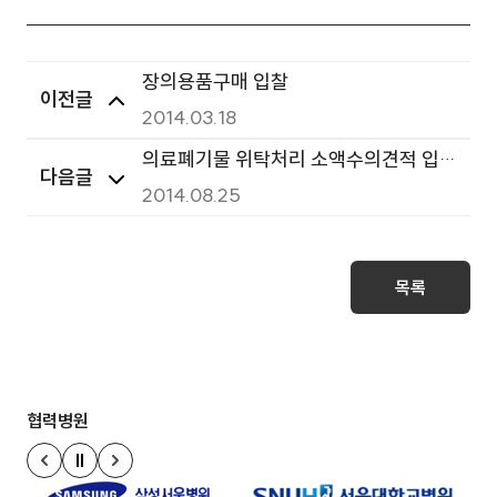
장의용품구매 입찰
이전글
2014.03.18
의료폐기물 위탁처리 소액수의견적 입찰
다음글
공고
2014.08.25
목록
협력병원
정지
이전 슬라이드
다음 슬라이드