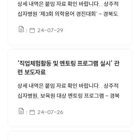
상세 내역은 붙임 자료 확인 바랍니다. . 상주적
십자병원 ‘제3회 의학용어 경진대회’ - 경북도
민일보 (hidomin.com) 상주적십자병원, 의학
게시일자
24-07-29
파일있음
용어 경진대회 개최 < 상주 < 지역뉴스 < 기사
본문 - 대경일보 (dkilbo.com) 상주적십자병
원, 제3회 의학용어 경진대회 가져 < 대구·경북
'직업체험활동 및 멘토링 프로그램 실시' 관
< 지역 < 기사본문 - 데일리한국 (hankooki.co
련 보도자료
m)
상세 내역은 붙임 자료 확인 바랍니다. . 상주적
십자병원, 보육원 대상 멘토링 프로그램 - 경북
도민일보 (hidomin.com) 상주적십자병원, 상
게시일자
24-07-26
파일있음
주보육원생 직업체험활동 운영 - 경북매일 (kb
maeil.com) 상주적십자병원, 상주보육원 직업
체험활동 - 대구신문 (idaegu.co.kr) 상주적십