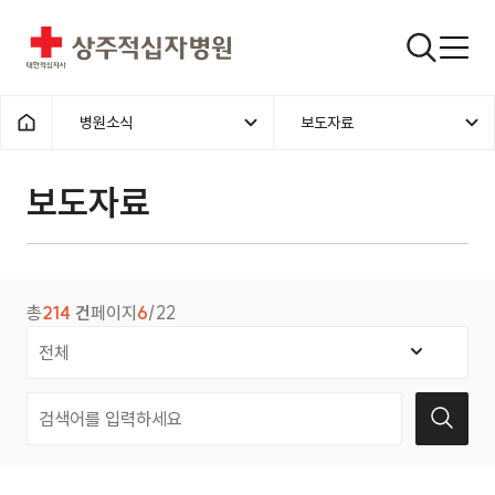
상주적십자병원
검색창
병원소식
보도자료
홈으로
보도자료
총
214
건
페이지
6
/22