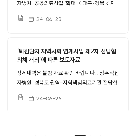
자병원, 공공의료사업 '확대' < 대구·경북 < 지
co.kr) 상주시청소년상담복지센터-상주적십자
역 < 기사본문 - 데일리한국 (hankooki.com)
게시일자
병원 업무협약 - 경북매일 (kbmaeil.com)
24-06-28
파일있음
상주적십자병원,공공의료사업 ‘광폭 행보' - 대
구일보 (idaegu.com)
'퇴원환자 지역사회 연계사업 제2차 전담협
의체 개최'에 따른 보도자료
상세내역은 붙임 자료 확인 바랍니다. . 상주적십
자병원, 경북도 권역-지역책임의료기관 전담협
의체 가져 < 대구·경북 < 지역 < 기사본문 - 데
게시일자
24-06-26
파일있음
일리한국 (hankooki.com)