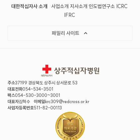
대한적십자사 소개
사업소개
지사소개
인도법연구소
ICRC
IFRC
패밀리 사이트
상주적십자병원
주소
37199 경상북도 상주시 상서문로 53
대표전화
054-534-3501
팩스
054-530-3000~3001
대표자
김혁수
이메일
krc309@redcross.or.kr
사업자등록번호
511-82-00113