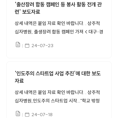
'출산장려 합동 캠페인 등 봉사 활동 전개 관
자병원, 상주보육원 대상 직업 체험학습 운영 <
련' 보도자료
대구·경북 < 지역 < 기사본문 - 데일리한국 (ha
nkooki.com)
상세 내역은 붙임 자료 확인 바랍니다. . 상주적
십자병원, 출생장려 합동 캠페인 가져 < 대구·경
북 < 지역 < 기사본문 - 데일리한국 (hankooki.
게시일자
24-07-23
파일있음
com) 상주적십자병원, 인도주의 스타트업 사업
박차…출생장려, 반부패 캠페인 등 추진 - 경북
매일 (kbmaeil.com) 상주시, 저출생 대응 출산
'인도주의 스타트업 사업 추진'에 대한 보도
장려 캠페인 - 대구신문 (idaegu.co.kr) 상주시,
자료
저출생 대응 출산장려 캠페인 실시 - 경상매일
신문 (ksmnews.co.kr) 상주시, 저출생 대응 출
상세 내역은 붙임 자료 확인 바랍니다. . 상주적
산장려 캠페인 실시-NSP통신 (nspna.com) 상
십자병원,인도주의 스타트업 시작..."학교 밖청
주시-상주적십자병원, 저출생 대응 출산장려 캠
소년 건강검진 제공" - 대구신문 (idaegu.co.k
게시일자
24-07-18
페인 실시 < 상주 < 지역뉴스 < 기사본문 - 대경
파일있음
r) 상주적십자병원, 인도주의 스타트업 시