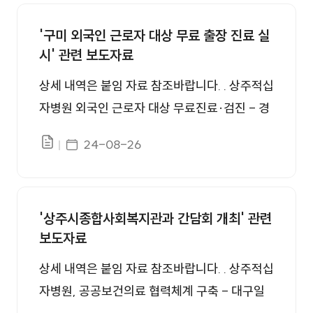
보도자료 번호, 제목, 첨부, 등록일 정보를 제공합니다.
'구미 외국인 근로자 대상 무료 출장 진료 실
시' 관련 보도자료
상세 내역은 붙임 자료 참조바랍니다. . 상주적십
자병원 외국인 근로자 대상 무료진료·검진 - 경
북매일 (kbmaeil.com) 상주적십자병원, 외국
게시일자
24-08-26
파일있음
인 출장 무료진료 - 대구신문 (idaegu.co.kr) [8
월 26일 병원계 이모저모①]경희의료원, 고려
대안암, 경상국립대, 아주대, 상주적십자병원 등
'상주시종합사회복지관과 간담회 개최' 관련
소식 (medicalworldnews.co.kr) 상주적십자병
보도자료
원, 외국인 근로자 대상 무료출장 진료-건강 검
진 < 대구·경북 < 지역 < 기사본문 - 데일리한
상세 내역은 붙임 자료 참조바랍니다. . 상주적십
국 (hankooki.com) 상주적십자병원, 저소득 외
자병원, 공공보건의료 협력체계 구축 - 대구일
국인 근로자 대상 건강검진 실시 - 대한경제 (dn