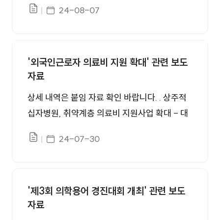
보 (idaegu.com) 상주적십자병원-상주종합사
게시일자
24-08-07
ews.co.kr) 상주적십자병원, 외국인 근로자 건
파일있음
회복지관 간담회 - 대구신문 (idaegu.co.kr) 상
강검진 실시 < 의약계·병원 < 기사본문 - 라포
주적십자병원, 공공보건의료 협력체계 구축 간
르시안 (rapportian.com) 상주적십자병원, 저
담회 - 경북매일 (kbmaeil.com) 상주적십자병
소득 외국인 근로자에 출장진료 및 건강검진 실
'외국인근로자 의료비 지원 확대' 관련 보도
원, 상주시종합사회복지관 간담회 가져 < 대구·
자료
시 < 병의원 < 단신 < 기사본문 - 의학신문 (bo
경북 < 지역 < 기사본문 - 데일리한국 (hankoo
sa.co.kr) http://www.newsa.co.kr/news/arti
ki.com)
상세 내역은 붙임 자료 확인 바랍니다. . 상주적
cleView.html?idxno=318500
십자병원, 취약계층 의료비 지원사업 확대 - 대
구신문 (idaegu.co.kr) 상주적십자병원, 외국인
게시일자
24-07-30
파일있음
근로자 등 의료비 확대 지원 - 경북매일 (kbma
eil.com) 상주적십자병원, 외국인 근로자 대상
의료비 지원 확대 운영 < 대구·경북 < 지역 < 기
'제3회 의학용어 경진대회 개최' 관련 보도
사본문 - 데일리한국 (hankooki.com)
자료