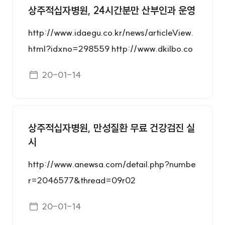
상주적십자병원, 24시간분만 산부인과 운영
http://www.idaegu.co.kr/news/articleView.
html?idxno=298559 http://www.dkilbo.co
m/news/articleView.html?idxno=202535 h
게시일자
20-01-14
ttp://www.kbsm.net/default/index_view_p
age.php?idx=266186&part_idx=320 http
s://www.ajunews.com/view/202001131308
상주적십자병원, 만성질환 무료 건강검진 실
30827 http://news.heraldcorp.com/village/
시
view.php?ud=202001131538373894490_1
0
http://www.anewsa.com/detail.php?numbe
r=2046577&thread=09r02
게시일자
20-01-14