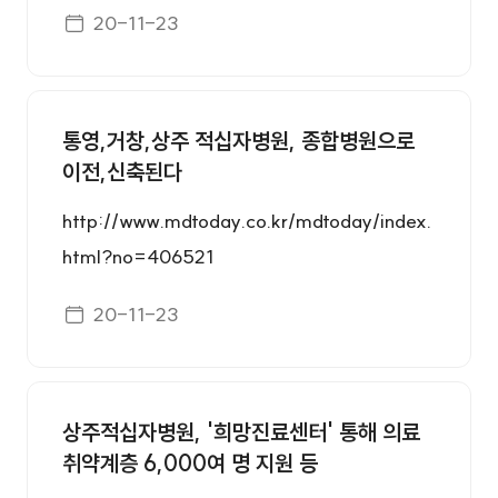
게시일자
20-11-23
고 있다. 평가 항목은 필수 영역(인력, 시설 및 장
비의 적절성), 안전성(안전관리의 적절성, 전원
의 안전성, 중증응급환자 진료의 적절성), 효과
성(전담의료 인력의 적절성, 응급시설 운용의 적
통영,거창,상주 적십자병원, 종합병원으로
이전,신축된다
절성, 응급진료 질 관리 체계의 적절성), 환자 중
심성(이용자 편의성, 환자 만족도 조사), 공공성
http://www.mdtoday.co.kr/mdtoday/index.
(응급의료정보 신뢰도, 사회 안전망 구축) 등이
html?no=406521
다. 평가 결과 각 상위 30% 이내 기관은 A등급,
게시일자
필수영역 미충족이거나 2개 이상의 일반지표에
20-11-23
서 최하등급을 받은 기관, 총점이 60점 미�
상주적십자병원, '희망진료센터' 통해 의료
취약계층 6,000여 명 지원 등