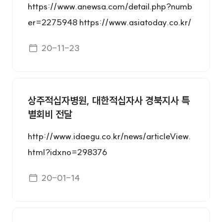
https://www.anewsa.com/detail.php?numb
er=2275948 https://www.asiatoday.co.kr/
view.php?key=20201112010007723 htt
게시일자
20-11-23
p://www.shinailbo.co.kr/news/articleView.h
tml?idxno=1342368 https://www.kbmaeil.
com/news/articleView.html?idxno=86086
상주적십자병원, 대한적십자사 경북지사 특
3
별회비 전달
http://www.idaegu.co.kr/news/articleView.
html?idxno=298376
게시일자
20-01-14