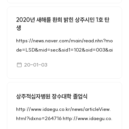
2020년 새해를 환희 밝힌 상주시민 1호 탄
생
https://news.naver.com/main/read.nhn?mo
de=LSD&mid=sec&sid1=102&oid=003&ai
d=0009634459 http://www.idaegu.com/n
게시일자
20-01-03
ewsView/idg202001020067 http://www.ky
ongbuk.co.kr/news/articleView.html?idxno
=2025975 http://www.dkilbo.com/news/ar
ticleView.html?idxno=201502 https://ww
상주적십자병원 장수대학 졸업식
w.anewsa.com/detail.php?number=20424
http://www.idaegu.co.kr/news/articleView.
25&thread=09r02 http://www.shinailbo.co.
html?idxno=264716 http://www.idaegu.co.
kr/news/articleView.html?idxno=1238276
kr/news/articleView.html?idxno=264716 ht