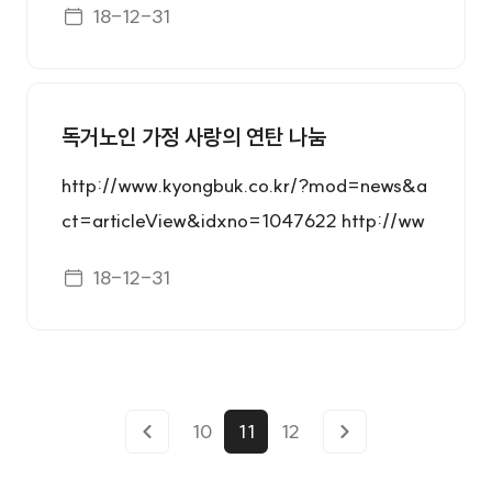
게시일자
18-12-31
tp://www.asiatoday.co.kr/view.php?key=2
0181205010002480 http://srn.hcn.co.kr/u
r/so/nc/bdNewsDetail.hcn?method=man_
00&p_menu_id=150101&br_id=339209&
독거노인 가정 사랑의 연탄 나눔
br_1car_typ_cd=0002&pageType=view
http://www.kyongbuk.co.kr/?mod=news&a
ct=articleView&idxno=1047622 http://ww
w.kbsm.net/default/index_view_page.php?
게시일자
18-12-31
idx=227369&part_idx=320 http://www.dk
ilbo.com/news/articleView.html?idxno=165
869
10
11
12