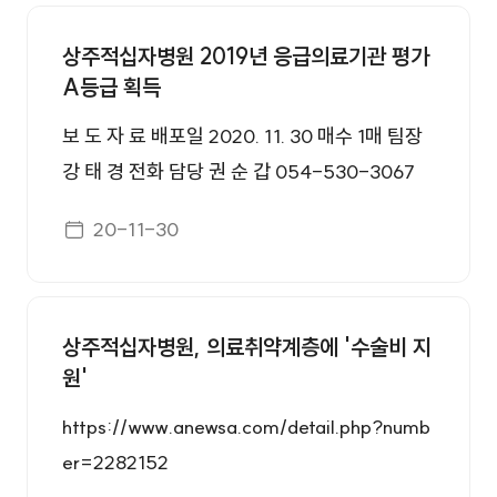
보도자료 번호, 제목, 첨부, 등록일 정보를 제공합니다.
상주적십자병원 2019년 응급의료기관 평가
A등급 획득
보 도 자 료 배포일 2020. 11. 30 매수 1매 팀장
강 태 경 전화 담당 권 순 갑 054-530-3067
상주적십자병원 ‘2019년 응급의료기관 평가’ 결
게시일자
20-11-30
과 A등급 획득 상주적십자병원(원장 이상수)은
지난 11월 27일 보건복지부에서 발표한 ‘2019
년 응급의료기관 평가’ 결과 상주시관내에서 유
상주적십자병원, 의료취약계층에 '수술비 지
일한 A등급을 받았다고 밝혔다. 응급의료기관
원'
평가는 권역응급의료센터, 지역응급의료센터,
지역응급의료기관에서 제공하는 응급의료서비
https://www.anewsa.com/detail.php?numb
스의 질 향상을 유도하기 위해 매년 보건복지부
er=2282152
주관으로 중앙응급의료센터에서 평가를 실시하