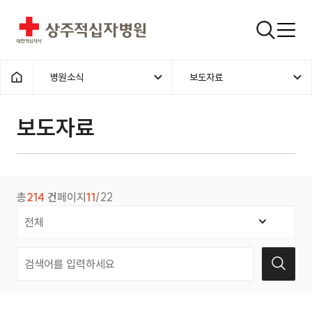
상주적십자병원
검색창
병원소식
보도자료
홈으로
보도자료
총
214
건
페이지
11
/22