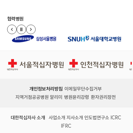
협력병원
정지
이전 슬라이드
다음 슬라이드
서울적십자병원
인천적십자병원
개인정보처리방침
이메일무단수집거부
지역거점공공병원 알리미
병원윤리강령
환자권리장전
대한적십자사 소개
사업소개
지사소개
인도법연구소
ICRC
IFRC