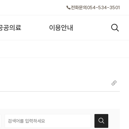
전화문의
054-534-3501
공
공
의
료
이
용
안
내
검색창