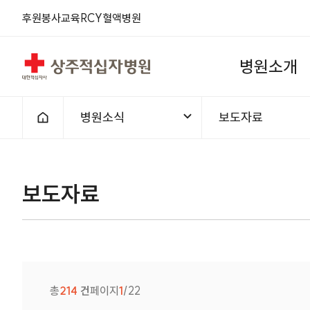
후원
봉사
교육
RCY
혈액
병원
상주적십자병원
병
원
소
개
병원소식
보도자료
홈으로
보도자료
총
214
건
페이지
1
/22