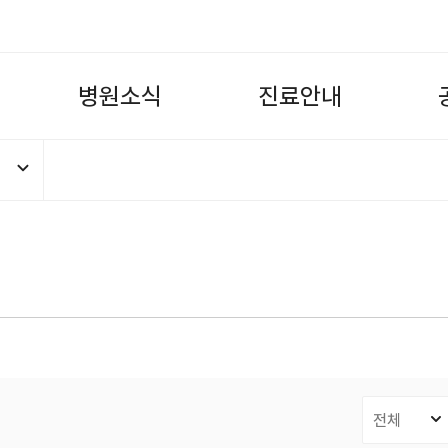
병
원
소
식
진
료
안
내