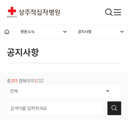
상주적십자병원
검색창
병원소식
공지사항
홈으로
공지사항
총
311
건
페이지
1
/32