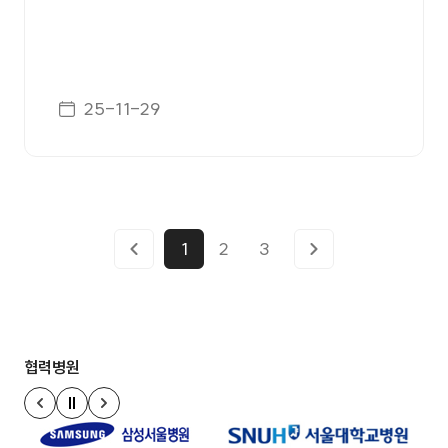
게시일자
25-11-29
1
2
3
협력병원
정지
이전 슬라이드
다음 슬라이드