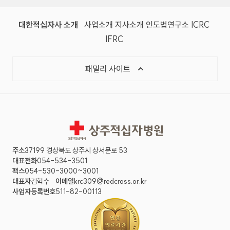
대한적십자사 소개
사업소개
지사소개
인도법연구소
ICRC
IFRC
패밀리 사이트
상주적십자병원
주소
37199 경상북도 상주시 상서문로 53
대표전화
054-534-3501
팩스
054-530-3000~3001
대표자
김혁수
이메일
krc309@redcross.or.kr
사업자등록번호
511-82-00113