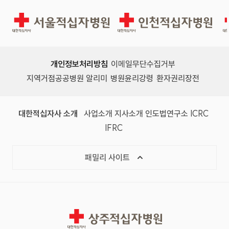
서울적십자병원
인천적십자병원
개인정보처리방침
이메일무단수집거부
지역거점공공병원 알리미
병원윤리강령
환자권리장전
대한적십자사 소개
사업소개
지사소개
인도법연구소
ICRC
IFRC
패밀리 사이트
상주적십자병원