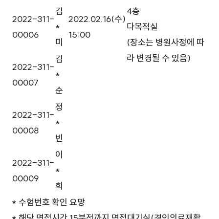
김
4층
2022-311-
2022.02.16(수)
*
다목적실
00006
15:00
미
(장소는 병원사정에 따
라 변경될 수 있음)
김
2022-311-
*
00007
순
정
2022-311-
*
00008
빈
이
2022-311-
*
00009
희
* 수험번호 확인 요망
* 해당 면접시간 15분전까지 면접대기실(경인의료재활