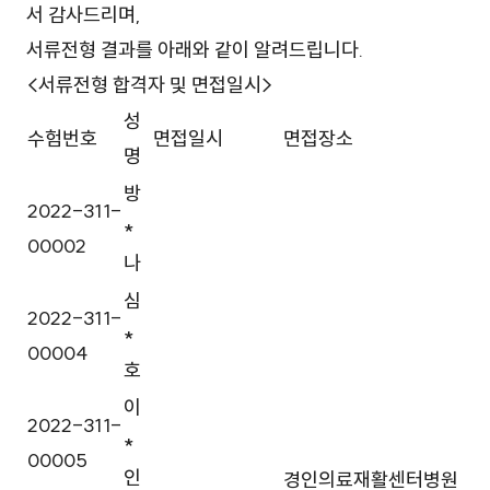
서 감사드리며,
서류전형 결과를 아래와 같이 알려드립니다.
<서류전형 합격자 및 면접일시>
성
수험번호
면접일시
면접장소
명
방
2022-311-
*
00002
나
심
2022-311-
*
00004
호
이
2022-311-
*
00005
인
경인의료재활센터병원