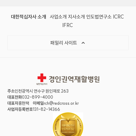
대한적십자사 소개
사업소개
지사소개
인도법연구소
ICRC
IFRC
패밀리 사이트
경인권역재활병원
주소
인천광역시 연수구 원인재로 263
대표전화
032-899-4000
대표자
홍현택
이메일
rch@redcross.or.kr
사업자등록번호
131-82-14366