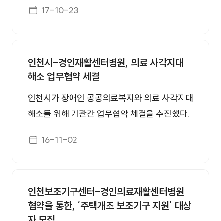
게시일자
17-10-23
인천시-경인재활센터병원, 의료 사각지대
해소 업무협약 체결
인천시가 장애인 공공의료복지와 의료 사각지대
해소를 위해 기관간 업무협약 체결을 추진했다.
시는 21일 경인재활센터병원에서 병원과 시 장
게시일자
16-11-02
애인종합복지관협회 간 ‘장애인 의료 사각지대
해소를 위한 업무협약’을 발표했다. 이번 협약은
장애인 공공의료 복지증진을 위한 상호 협력 및
인천보조기구센터-경인의료재활센터병원
사업연계, 저소득 취약계층 장애인의 의료 사각
협약을 통한, ‘주택개조 보조기구 지원’ 대상
지대 해소 노력, 재활상담 및 의료자문 전문가
자 모집