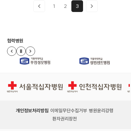
릭 http://www.asiatoday.co.kr/view.php?ke
입 - 하단 링크 클릭 http://www.anewsa.co
1
2
3
y=20141116010009481 〔일요신문]: 경인의
m/detail.php?number=737306&thread=09
료재활센터병원, 첨단 로봇재활 치료기 도입 -
r02
하단 링크 클릭 http://ilyo.co.kr/?ac=article_
협력병원
view&entry_id=100330#
정지
이전 슬라이드
다음 슬라이드
경인권역재활병원
인천적십자병원
개인정보처리방침
이메일무단수집거부
병원윤리강령
환자권리장전