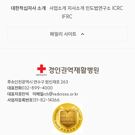
대한적십자사 소개
사업소개
지사소개
인도법연구소
ICRC
IFRC
패밀리 사이트
경인권역재활병원
주소
인천광역시 연수구 원인재로 263
대표전화
032-899-4000
대표자
홍현택
이메일
rch@redcross.or.kr
사업자등록번호
131-82-14366