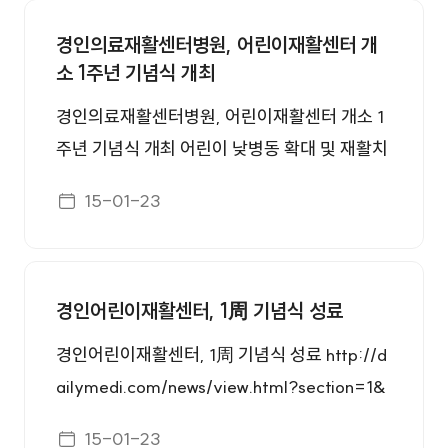
수하면 된다. 자세한 내용은 인천시보조기구센
이 달성됐다. http://www.mydaily.co.kr/new_
터 홈페이지(www.icatc.or.kr)에서 확인할 수
경인의료재활센터병원, 어린이재활센터 개
yk/html/read.php?newsid=2015061118418
소 1주년 기념식 개최
있으며, 신청서를 다운받아 작성한 후 첨부서류
72224&ext=na
와 함께 내방접수 또는 이메일(icatc@naver.c
경인의료재활센터병원, 어린이재활센터 개소 1
om)접수로 할 수 있다. 이후 서류심사, 방문상
주년 기념식 개최 어린이 낮병동 확대 및 재활치
담・평가 등 체계적이고 공정한 과정을 통해 적
료 질 향상 도모 http://www.docdocdoc.co.k
게시일자
정대상자를 선정할 것이며, 복지사각지대에 놓
15-01-23
r/news/newsview.php?newscd=201501220
인 대상자들에게 적합한 보조기구 활용 기회를
0012
제공할 예정이다. http://www.a
경인어린이재활센터, 1周 기념식 성료
경인어린이재활센터, 1周 기념식 성료 http://d
ailymedi.com/news/view.html?section=1&
no=788974
게시일자
15-01-23