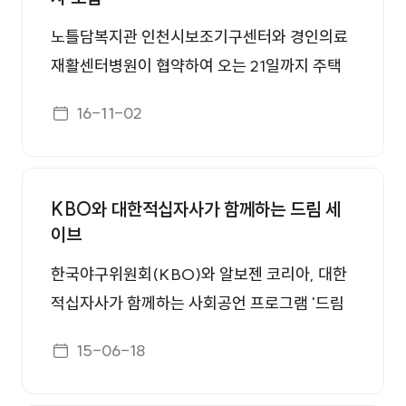
위촉 등을위해 마련됐다. 협약에 따라 경인재활
센터는 장애인가정과 복지관을 방문해 연간 25
노틀담복지관 인천시보조기구센터와 경인의료
0명에게 건강검진을 제공하는 서비스를 지원한
재활센터병원이 협약하여 오는 21일까지 주택
다. 또 복지관의 재활 및 물리치료실에 의료자문
개조 보조기구 지원사업 대상자를 모집한다. 대
게시일자
16-11-02
을 실시하고 재활치료사 전문교육에 협력하기로
상은 홀로 일상생활을 영위하는 장애인 중 주택
했다. 시 관계자는 “거동 불편 장애인이 의료서
환경 내 스스로 움직임이 어려운 인천광역시 거
비스를 받을 수 있는 제반 여건 조성이 필요했
주 지체 및 뇌병변 장애인이면 누구나 신청 가능
KBO와 대한적십자사가 함께하는 드림 세
다”며 “양 기관의 자원을 연계해 안정적인 의료
하며, 주택환경 개선을 위한 디지털 도어락, 전
이브
복지 네트워크를 구축하게 됐다”고 말했다. htt
등스위치 리모콘 중 선택하여 신청하면 된다. 이
p://www.joongboo.com/?mod=news&act=
사업은 대상자들의 적합한 보조기구 활용을 통
한국야구위원회(KBO)와 알보젠 코리아, 대한
articleView&idxno=1083091
한 일상생활 자립능력 향상 및 지역사회기관 연
적십자사가 함께하는 사회공언 프로그램 '드림
계를 바탕으로 한 효율적・전문적인 서비스 지
세이브'에서 첫 번째 후원아동 차지수 어린이의
게시일자
15-06-18
원에 중점을 두어 진행되며, 신청기간 내 인천보
1000만원에 이어 두 번째 후원 아동 이남석 어
조기구센터 또는 경인의료재활센터병원으로 접
린이(가명, 11세)에 대한 후원 목표액 1000만원