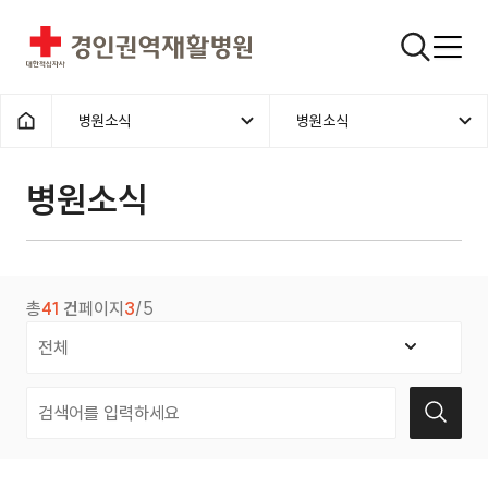
경인권역재활병원
검색창
병원소식
병원소식
홈으로
병원소식
총
41
건
페이지
3
/5