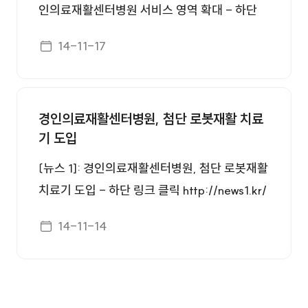
인의료재활센터병원 서비스 영역 확대 - 하단
링크 클릭 http://www.kgnews.co.kr/news/ar
게시일자
14-11-17
ticleView.html?idxno=400702 〔신아일보]:
경인의료재활센터병원, 첨단 로봇재활 치료기
도입 - 하단 링크 클릭 http://www.shinailbo.c
경인의료재활센터병원, 첨단 로봇재활 치료
o.kr/news/articleView.html?idxno=414503i
기 도입
dxno=400702 〔시민일보]: 경인의료재활센터
병원, 재활 치료 '첨단 로봇시대' 활짝 市· 복지
〔뉴스 1]: 경인의료재활센터병원, 첨단 로봇재활
부서 4억 5000만원 보조 받아 들여와 본격 가
치료기 도입 - 하단 링크 클릭 http://news1.kr/
동 - 하단 링크 클릭 http://www.siminilbo.co.
articles/?1954793 ［CNB뉴스]: 경인의료재
게시일자
14-11-14
kr/news/articleView.html?idxno=377052
활센터병원, 첨단 로봇재활 치료기 도입 - 하단
〔아시아투데이]: 경인의료재활센터병원, 첨단
링크 클릭 http://www.cnbnews.com/news/ar
로봇재활 치료기 도입 상지·하지로 구분...보행
ticle.html?no=271871 ［아시아뉴스통신]: 경
재활 및 어깨·손목 등 재활 도모 - 하단 링크 클
인의료재활센터병원, 첨단 로봇재활 치료기 도