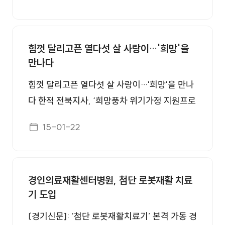
힘껏 달리고픈 열다섯 살 사랑이…'희망'을
만나다
힘껏 달리고픈 열다섯 살 사랑이…'희망'을 만나
다 한적 전북지사, ‘희망풍차 위기가정 지원프로
그램’ 통해 수술비 등 지원 2014.12.30 15:23:3
게시일자
15-01-22
1 http://news1.kr/articles/?2024555
경인의료재활센터병원, 첨단 로봇재활 치료
기 도입
〔경기신문]: ‘첨단 로봇재활치료기’ 본격 가동 경