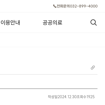
전화문의
032-899-4000
이
용
안
내
공
공
의
료
검색창
작성일
2024.12.30
조회수
1925