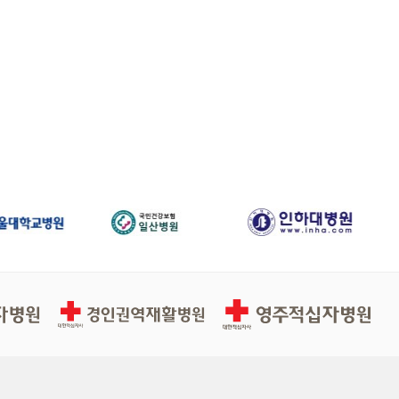
경인권역적십자병원
영주적십자병원