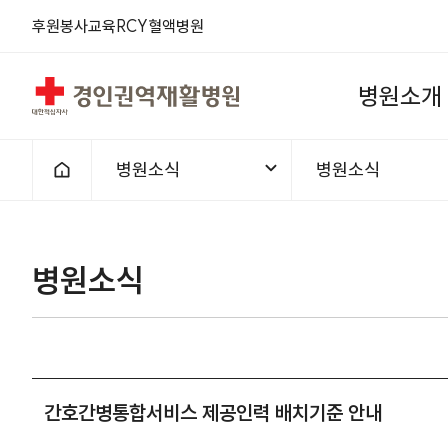
후원
봉사
교육
RCY
혈액
병원
경인권역재활병원
병
원
소
개
병원소식
병원소식
홈으로
병원소식
간호간병통합서비스 제공인력 배치기준 안내