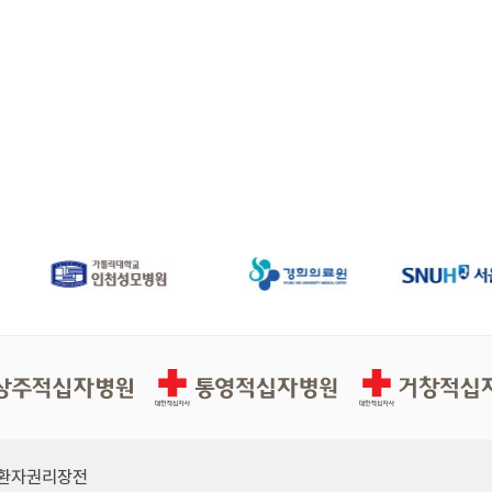
십자병원
통영적십자병원
거창적십자병원
환자권리장전