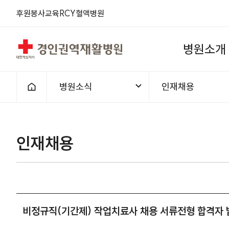
후원
봉사
교육
RCY
혈액
병원
경인권역재활병원
병
원
소
개
병원소식
인재채용
홈으로
인재채용
비정규직(기간제) 작업치료사 채용 서류전형 합격자 