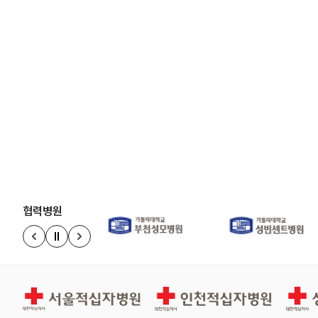
협력병원
정지
이전 슬라이드
다음 슬라이드
경인권역재활병원
인천적십자병원
상주적