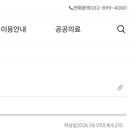
전화문의
032-899-4000
이
용
안
내
공
공
의
료
검색창
작성일
2026.06.09
조회수
210