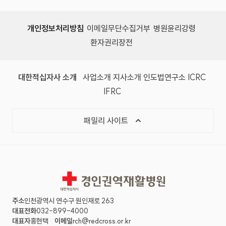
개인정보처리방침
이메일무단수집거부
병원윤리강령
환자권리장전
대한적십자사 소개
사업소개
지사소개
인도법연구소
ICRC
IFRC
패밀리 사이트
경인권역재활병원
주소
인천광역시 연수구 원인재로 263
대표전화
032-899-4000
대표자
홍현택
이메일
rch@redcross.or.kr