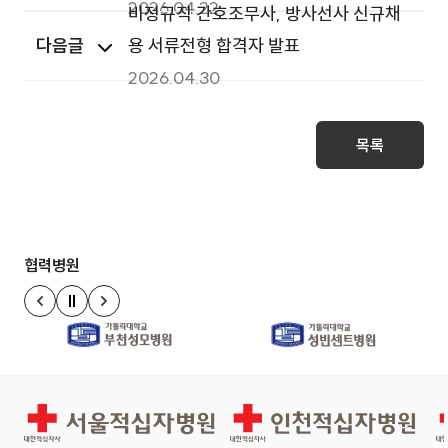
2026.04.22
비정규직 간호조무사, 방사선사 신규채
다음글
용 서류전형 합격자 발표
2026.04.30
목록
협력병원
정지
이전 슬라이드
다음 슬라이드
경인권역재활병원
인천적십자병원