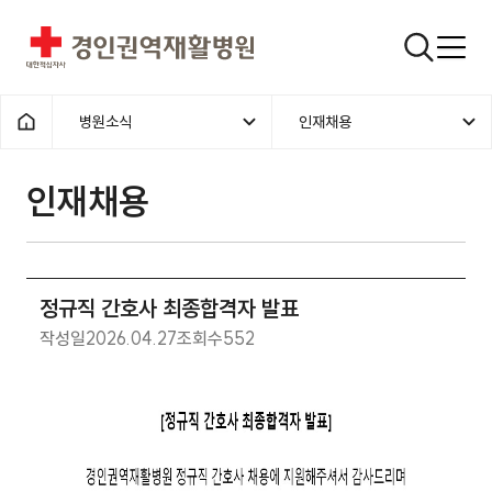
경인권역재활병원
검색창
병원소식
인재채용
홈으로
인재채용
정규직 간호사 최종합격자 발표
작성일
2026.04.27
조회수
552