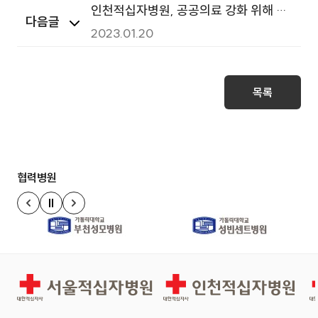
인천적십자병원, 공공의료 강화 위해 주
다음글
민위원 10명 위촉
2023.01.20
목록
협력병원
정지
이전 슬라이드
다음 슬라이드
서울적십자병원
인천적십자병원