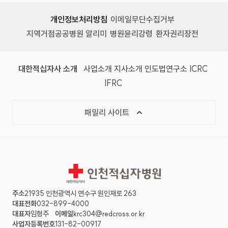
개인정보처리방침
이메일무단수집거부
지역거점공공병원 알리미
병원윤리강령
환자권리장전
대한적십자사 소개
사업소개
지사소개
인도법연구소
ICRC
IFRC
패밀리 사이트
인천적십자병원
주소
21935 인천광역시 연수구 원인재로 263
대표전화
032-899-4000
대표자
임형주
이메일
krc304@redcross.or.kr
사업자등록번호
131-82-00917