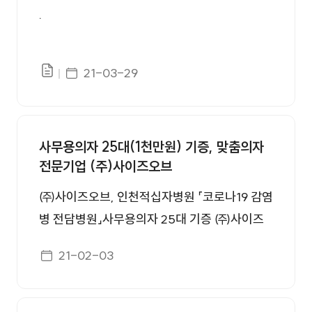
.
게시일자
21-03-29
파일있음
사무용의자 25대(1천만원) 기증, 맞춤의자
전문기업 (주)사이즈오브
㈜사이즈오브, 인천적십자병원 「코로나19 감염
병 전담병원」사무용의자 25대 기증 ㈜사이즈
오브(대표 이동진)가 26일 코로나19 전담병원
게시일자
21-02-03
인 인천적십자병원(병원장 손민수)에 사무용의
자 25대(일천만원 상당)를 전달했다. 이날 인천
적십자병원에서 열린 전달식에는 손민수 인천적