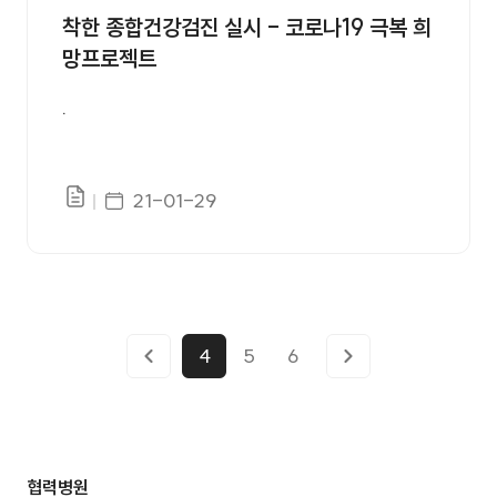
착한 종합건강검진 실시 - 코로나19 극복 희
십자병원장, 이동진 대표 등 관계자들이 참석 했
망프로젝트
다. ㈜사이즈오브(SIZE OF)측은 “코로나 19
전담병원으로 지정되어 환자 치료에 전념하고
.
있는 의료진들에게 도움이 되었으면 한다”면서
기증 의사를 전달했다. 인천적십자병원은 2020
게시일자
21-01-29
년 12월 13일 코로나19 전담병원으로 지정되어
파일있음
110병상을 환자 치료 병상으로 운영하고 있으
며, 현재 연인원 1,320여명의 환자를 치료하고
있다. 또한 입원병동을 오염구역과 안전구역을
구분하는 스크린도어 설치로 감염요인을 완전히
4
5
6
차단하고 외래 진료와, 인공신장실, 건강검진센
터 등은 정상적으로 운영하고 있다. 손민수 병원
장은 ‘코로나 전담병원 지정된 이후 확진된 요양
협력병원
원 어르신 및 서울 송파지역 장애인 거주시설 코