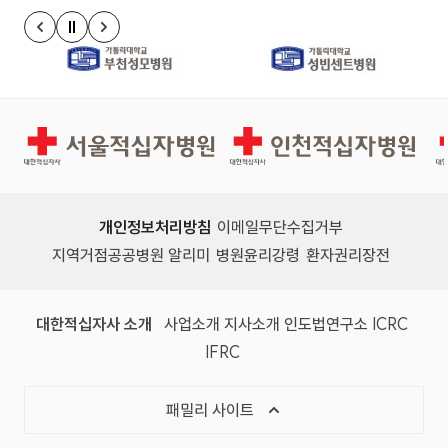
로나 환자를 입원 치료하는 등 공공의료기관으
정지
이전 슬라이드
다음 슬라이드
로서 코로나19 환자 치�
서울적십자병원
인천적십자병원
개인정보처리방침
이메일무단수집거부
지역거점공공병원 알리미
병원윤리강령
환자권리장전
대한적십자사 소개
사업소개
지사소개
인도법연구소
ICRC
IFRC
패밀리 사이트