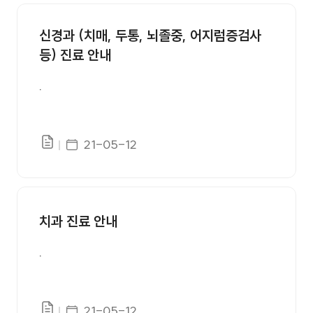
공지사항 번호, 제목, 첨부, 등록일 정보를 제공합니다.
신경과 (치매, 두통, 뇌졸중, 어지럼증검사
등) 진료 안내
.
게시일자
21-05-12
파일있음
치과 진료 안내
.
게시일자
21-05-12