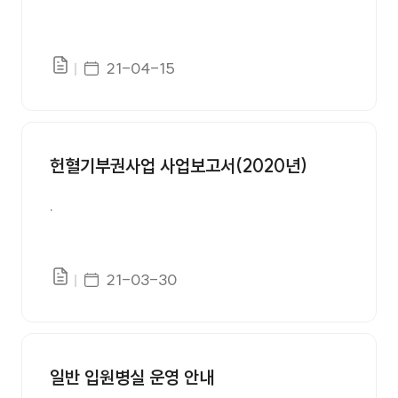
게시일자
21-04-15
파일있음
헌혈기부권사업 사업보고서(2020년)
.
게시일자
21-03-30
파일있음
일반 입원병실 운영 안내