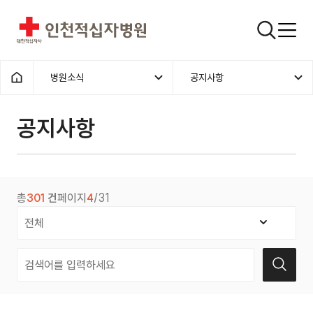
인천적십자병원
검색창
병원소식
공지사항
홈으로
공지사항
총
301
건
페이지
4
/31