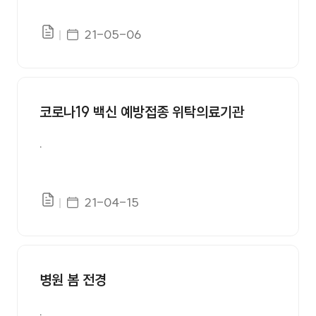
게시일자
21-05-06
파일있음
코로나19 백신 예방접종 위탁의료기관
.
게시일자
21-04-15
파일있음
병원 봄 전경
.