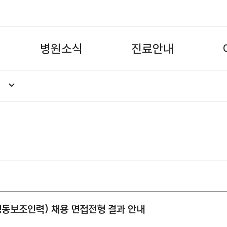
병
원
소
식
진
료
안
내
동보조인력) 채용 면접전형 결과 안내