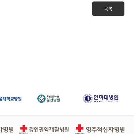
목록
경인권역적십자병원
영주적십자병원