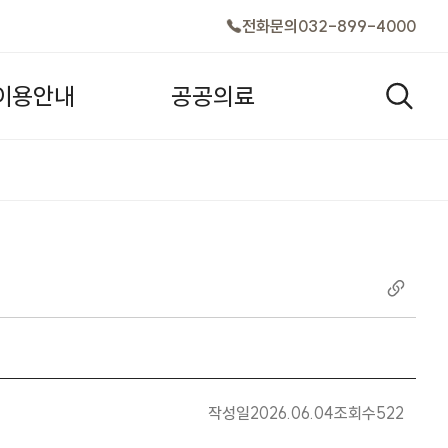
전화문의
032-899-4000
이
용
안
내
공
공
의
료
검색창
작성일
2026.06.04
조회수
522