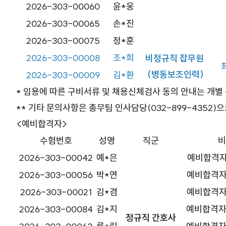
2026-303-00060
윤*웅
2026-303-00065
손*진
2026-303-00075
정*훈
2026-303-00008
조*희
비정규직 잡무원
(병동보조인력)
2026-303-00009
김*환
* 임용에 따른 구비서류 및 채용신체검사 동의 안내는 개별
** 기타 문의사항은 총무팀 인사담당(032-899-4352)
<예비합격자>
수험번호
성명
직군
비
2026-303-00042
예*은
예비합격자(
2026-303-00056
박*연
예비합격자(
2026-303-00021
김*겸
예비합격자(
2026-303-00084
김*지
예비합격자(
정규직 간호사