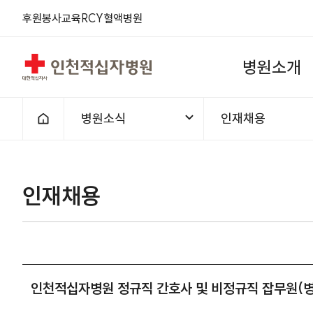
후원
봉사
교육
RCY
혈액
병원
인천적십자병원
병
원
소
개
병원소식
인재채용
홈으로
인재채용
인천적십자병원 정규직 간호사 및 비정규직 잡무원(병