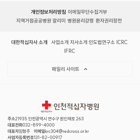
개인정보처리방침
이메일무단수집거부
지역거점공공병원 알리미
병원윤리강령
환자권리장전
대한적십자사 소개
사업소개
지사소개
인도법연구소
ICRC
IFRC
패밀리 사이트
인천적십자병원
주소
21935 인천광역시 연수구 원인재로 263
대표전화
032-899-4000
대표자
임형주
이메일
krc304@redcross.or.kr
사업자등록번호
131-82-00917