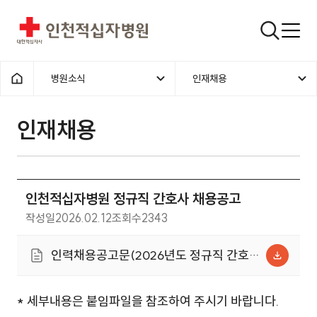
인천적십자병원
검색창
병원소식
인재채용
홈으로
인재채용
인천적십자병원 정규직 간호사 채용공고
작성일
2026.02.12
조회수
2343
인력채용공고문(2026년도 정규직 간호
사)총 5명(260212).hwp (119.5KB)
* 세부내용은 붙임파일을 참조하여 주시기 바랍니다.