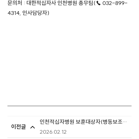
문의처 : 대한적십자사 인천병원 총무팀(☎ 032-899-
4314, 인사담당자)
인천적십자병원 보훈대상자(병동보조인
이전글
력) 채용공고
2026.02.12