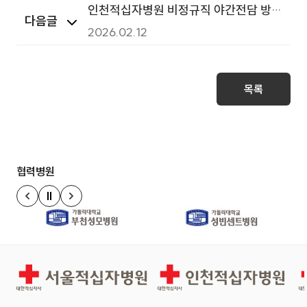
인천적십자병원 비정규직 야간전담 방사
다음글
선사 채용공고
2026.02.12
목록
협력병원
정지
이전 슬라이드
다음 슬라이드
서울적십자병원
인천적십자병원