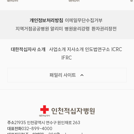
개인정보처리방침
이메일무단수집거부
지역거점공공병원 알리미
병원윤리강령
환자권리장전
대한적십자사 소개
사업소개
지사소개
인도법연구소
ICRC
IFRC
패밀리 사이트
인천적십자병원
주소
21935 인천광역시 연수구 원인재로 263
대표전화
032-899-4000