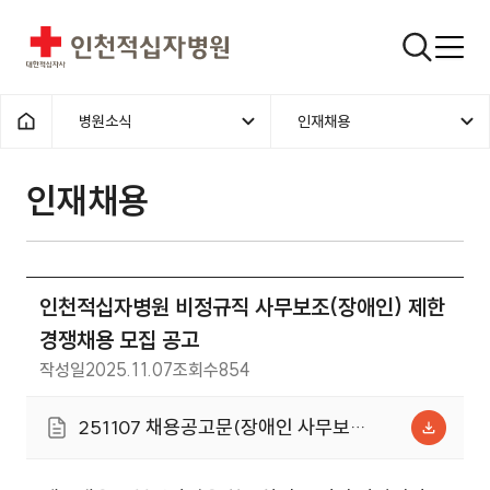
인천적십자병원
검색창
병원소식
인재채용
홈으로
인재채용
인천적십자병원 비정규직 사무보조(장애인) 제한
경쟁채용 모집 공고
작성일
2025.11.07
조회수
854
251107 채용공고문(장애인 사무보
조).hwp (190.5KB)