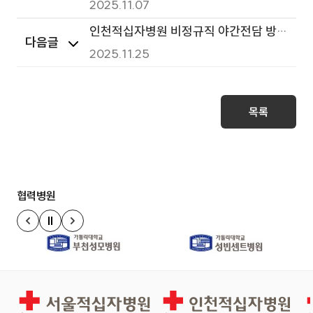
병리사, 방사선사 채용공고
2025.11.07
인천적십자병원 비정규직 야간전담 방사
다음글
선사 임상병리사 채용 서류전형 합격자
2025.11.25
발표
목록
협력병원
정지
이전 슬라이드
다음 슬라이드
서울적십자병원
인천적십자병원