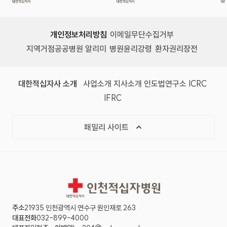
개인정보처리방침
이메일무단수집거부
지역거점공공병원 알리미
병원윤리강령
환자권리장전
대한적십자사 소개
사업소개
지사소개
인도법연구소
ICRC
IFRC
패밀리 사이트
인천적십자병원
주소
21935 인천광역시 연수구 원인재로 263
대표전화
032-899-4000