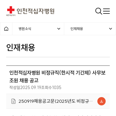
인천적십자병원
검색창
병원소식
인재채용
홈으로
인재채용
인천적십자병원 비정규직(한시적 기간제) 사무보
조원 채용 공고
작성일
2025.09.19
조회수
1035
250919채용공고문(2025년도 비정규직
사무보조원 기술원).hwp (112.5KB)