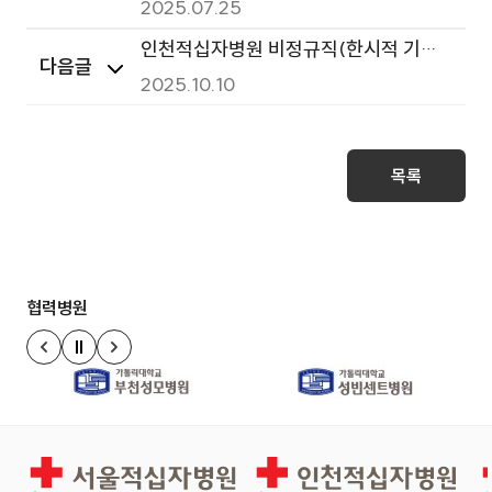
비정규직 임상병리사, 병동보조(보훈)
2025.07.25
면접결과 발표
인천적십자병원 비정규직(한시적 기간
다음글
제) 사무보조원 채용 서류전형 합격자 발
2025.10.10
표
목록
협력병원
정지
이전 슬라이드
다음 슬라이드
서울적십자병원
인천적십자병원