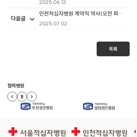
명) 면접 결과 발표
2025.06.12
인천적십자병원 계약직 약사(오전 파트
다음글
타임) 채용 공고
2025.07.02
목록
협력병원
정지
이전 슬라이드
다음 슬라이드
서울적십자병원
인천적십자병원