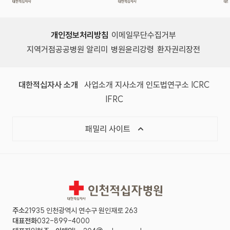
개인정보처리방침
이메일무단수집거부
지역거점공공병원 알리미
병원윤리강령
환자권리장전
대한적십자사 소개
사업소개
지사소개
인도법연구소
ICRC
IFRC
패밀리 사이트
인천적십자병원
주소
21935 인천광역시 연수구 원인재로 263
대표전화
032-899-4000