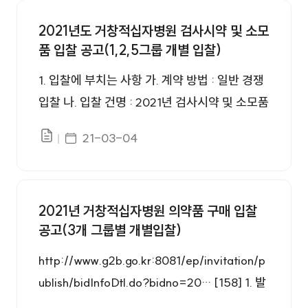
감 : 2021.05.18. 18:00 라. 투찰마감 : 2021.0
2021년도 거창적십자병원 검사시약 및 소모
5.20. 10:00 마. 개찰일시 : 2021.05.20. 11:00
품 입찰 공고(1,2,5그룹 개별 입찰)
1. 입찰에 부치는 사항 가. 계약 방법 : 일반 경쟁
입찰 나. 입찰 건명 : 2021년 검사시약 및 소모품
입찰 공고(1,2,5그룹 개별입찰) 다. 입찰방법 :
게시일자
21-03-04
파일있음
제한경쟁(업종), 총액최저가입찰, 복수예가
2021년 거창적십자병원 의약품 구매 입찰
공고(3개 그룹별 개별입찰)
http://www.g2b.go.kr:8081/ep/invitation/p
ublish/bidInfoDtl.do?bidno=20… [158] 1. 발
주기관 : 대한적십자사 거창적십자병원 2. 입찰