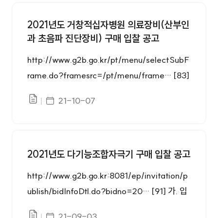
입찰공고 번호, 제목, 첨부, 등록일 정보를 제공합니다.
2021년도 거창적십자병원 의료장비(산부인
과 초음파 진단장비) 구매 입찰 공고
http://www.g2b.go.kr/pt/menu/selectSubF
rame.do?framesrc=/pt/menu/frame… [83]
가. 입찰건명 : 2021년도 의료장비(산부인과 초
게시일자
21-10-07
파일있음
음파 진단장비) 구매 입찰 공고 나. 계약방법 : 제
한경쟁입찰 다. 입찰방법 : 규격가격동시, 총액
(최저가) 입찰 라. 낙찰자 선정 방법 : 제안서 적
격자 중 예정가격 이내 최저가 입찰자 마 추정가
2021년도 다기능조합자극기 구매 입찰 공고
격 : 금90,909,091원(부가세 별도) 바. 납품장
http://www.g2b.go.kr:8081/ep/invitation/p
소 : 거창적십자병원 산부인과 사. 입찰 일시 및
ublish/bidInfoDtl.do?bidno=20… [91] 가. 입
장소 1) 전자입찰 접수 및 마감일시 : 2021.10.0
찰 공고 번호 : 제20210824042-00호 나. 계
7.(목) ~ 2021.10.14.(목) 17:00 2) 제안평가 :
게시일자
21-09-03