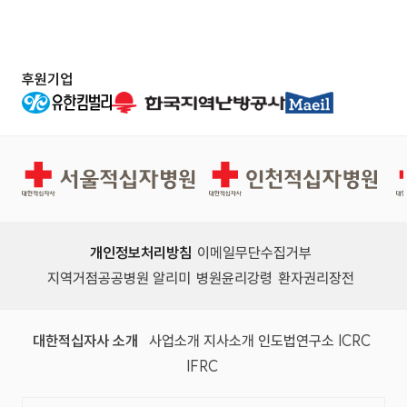
총무팀(직접접수) 3) 개찰일시 : 2020.11.27.
(금) 16:00 - 본원 2층 원장실 ※ 본원에 입찰
등록 서류를 등록마감일까지 접수하여야만 입찰
후원기업
참가 가능 사. 계약기간 : 2020.12.01. ~ 2021.1
1.30.(1년) 아. 인도조건 : 거창적십자병원 장례
식장 ※ 자세한 내용은 붙임의 "공고서"와“장례
서울적십자병원
인천적십자병원
식장 음식류 위탁공급 특수조건”참조
개인정보처리방침
이메일무단수집거부
지역거점공공병원 알리미
병원윤리강령
환자권리장전
대한적십자사 소개
사업소개
지사소개
인도법연구소
ICRC
IFRC