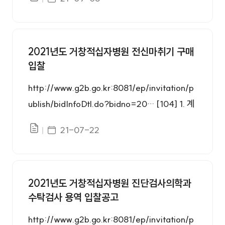
파일있음
약방법 : 일반경쟁 다. 입찰 물품 내역 : 다기능조
2021.10.18.(월) 3) 제안서 등록 마감 : 2021.1
합자극기 4대 라. 입찰방법 : 소액수의견적입찰,
0.13.(수) 17:00 - 본원 총무팀에 서류 제출 ※
적격심사적용, 최저가 입찰 마. 계약기간 : 계약
우편 및 E-mail 접수는 받지 않습니다. 4) 가격
2021년도 거창적십자병원 전신마취기 구매
일로부터 60일 이내 ※ 납품지시에 의거 지정장
개찰일시 : 2021.10.19(화) 11:00 - G2B개찰
입찰
소 납품 및 검사(검수)완료 시점 바. 납품장소 :
거창적십자병원 물리치료실 사. 인도조건 : 지정
http://www.g2b.go.kr:8081/ep/invitation/p
인도 장소 설치 및 가동테스트 완료
ublish/bidInfoDtl.do?bidno=20… [104] 1. 계
약방법 : 일반경쟁 2. 입찰 물품 내역 : 전신마취
게시일자
21-07-22
파일있음
기 1대 ※ 자세한 규격은 “장비규격서”를 참조하
시기 바랍니다. 3. 입찰 개시 및 마감 : 2021.07.
22. ~ 2021.07.29. 14:00 4. 전자개찰일시 : 2
2021년도 거창적십자병원 진단검사의학과
0213.07.29. 15:00 5. 입찰방법 : 일반경쟁입
수탁검사 용역 입찰공고
찰, 적격심사적용, 최저가 입찰 6. 계약기간 : 계
약일로부터 60일 이내
http://www.g2b.go.kr:8081/ep/invitation/p