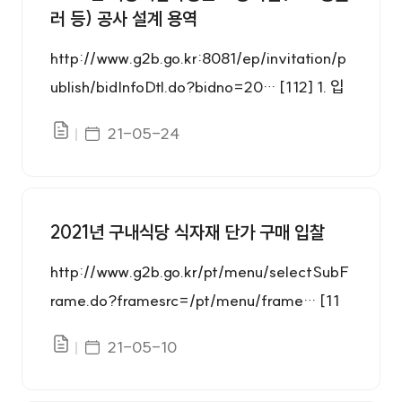
러 등) 공사 설계 용역
http://www.g2b.go.kr:8081/ep/invitation/p
ublish/bidInfoDtl.do?bidno=20… [112] 1. 입
찰공고서.hwp 2. 거창적십자병원 소방설비(스
게시일자
21-05-24
파일있음
프링클러 등) 설계용역 과업내용서.hwp 3. 소방
설비(스프링클러 등) 설계용역 사업수행능력평
가 기준 및 작성안내.hwp 4. 사업수행능력평가
서 작성 서식.hwp
2021년 구내식당 식자재 단가 구매 입찰
http://www.g2b.go.kr/pt/menu/selectSubF
rame.do?framesrc=/pt/menu/frame… [11
9] 1. 입찰일정 가. 사전규격 공개기간 : 2021.0
게시일자
21-05-10
파일있음
5.03.~ 2021.05.08. 나. 공고기간 : 2021.05.1
2. ~ 2021.05.20. 10:00 다. 참가자격 등록마