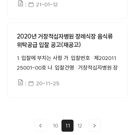
게시일자
21-01-12
파일있음
개요 및 일정 ❍ 입찰공고번호 : 제202101054
42-00호 ❍ 계약방법 : 제한경쟁입찰(그룹별)
❍ 입찰건명 : 거창적십자병원 의약품 구매 입찰
2020년 거창적십자병원 장례식장 음식류
(3개 그룹별 개별입찰) ❍ 분할납품 : 가능 ❍ 입
위탁공급 입찰 공고(재공고)
찰방법 : 총액 최저가 입찰, 전자입찰, 적격심사
- 전자공고 참조 ❍ 계약기간 : 계약 체결 후 과
1. 입찰에 부치는 사항 가. 입찰번호 : 제202011
업 시행일로부터 1년 ❍ 인도조건 : 발주 후 4일
25001-00호 나. 입찰건명 : 거창적십자병원 장
이내에 우리병원 지정장소
례식장 음식류 위탁공급 입찰(재공고) 다. 입찰
게시일자
20-11-25
파일있음
방법 : 제한경쟁(지역제한), 직접입찰 라. 낙찰방
법 : 단가총액대비 공급수수료율 최고가 낙찰
바. 입찰일정 1) 공고기간 : 2020.11.25.(수) ~
2020.11.27.(금) - 긴급 입찰로 시행 2) 입찰서
제출 마감 : 2020.11.27.(금) 15:00 - 본원 2층
10
11
12