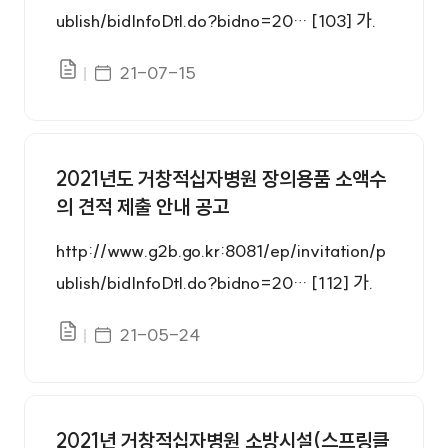
ublish/bidInfoDtl.do?bidno=20… [103] 가.
공 고 명 : 2021년도 거창적십자병원 진단검사
게시일자
21-07-15
파일있음
의학과 수탁검사 용역 입찰 나. 계약방법 : 제한
경쟁(총액)입찰 다. 물품내역 : 진단검사 및 병리
검사 201종 라. 공 고 일 : 2021.07.15. ~ 2021.
2021년도 거창적십자병원 장의용품 소액수
07.22. 14:00 마. 입찰참가자격 등록마감 : 202
의 견적 제출 안내 공고
1.07.21. 18:00 바. 개찰일시 : 2021.07.22. 15:
00 사. 입찰방법 : 총액 최저가 입찰, 적격심사
http://www.g2b.go.kr:8081/ep/invitation/p
제, G2B전자입찰
ublish/bidInfoDtl.do?bidno=20… [112] 가.
계약 방법 : 소액 수의 계약 나. 분할 납품 : 가능
게시일자
21-05-24
파일있음
다. 계약 방법 : 복수예가, 제한적최저가 입찰 라.
계약 기간 : 2021.06.01. ~ 2022.05.31.(1년)
마. 인도 조건 : 발주 후 지정일까지 거창적십자
2021년 거창적십자병원 소방시설(스프링클
병원 장례식장으로 납품