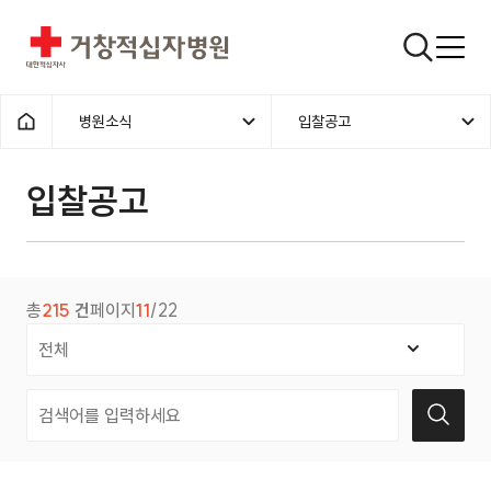
거창적십자병원
검색창
병원소식
입찰공고
홈으로
입찰공고
총
215
건
페이지
11
/22