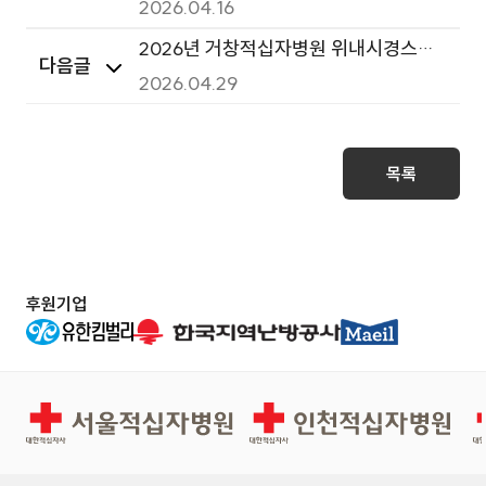
찰(2그룹)
2026.04.16
2026년 거창적십자병원 위내시경스코
다음글
프 구매 입찰
2026.04.29
목록
후원기업
서울적십자병원
인천적십자병원