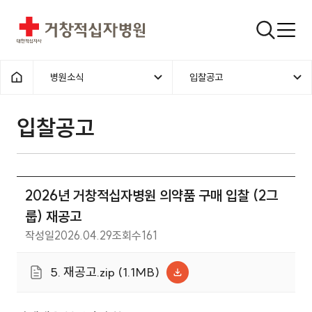
거창적십자병원
검색창
병원소식
입찰공고
홈으로
입찰공고
2026년 거창적십자병원 의약품 구매 입찰 (2그
룹) 재공고
작성일
2026.04.29
조회수
161
5. 재공고.zip (1.1MB)