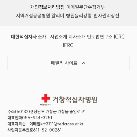
개인정보처리방침
이메일무단수집거부
지역거점공공병원 알리미
병원윤리강령
환자권리장전
대한적십자사 소개
사업소개
지사소개
인도법연구소
ICRC
IFRC
패밀리 사이트
거창적십자병원
주소
(50132)경상남도 거창군 거창읍 중앙로 91
대표전화
055-944-3251
대표자
최준
이메일
krc3111@redcross.or.kr
사업자등록번호
611-82-00261