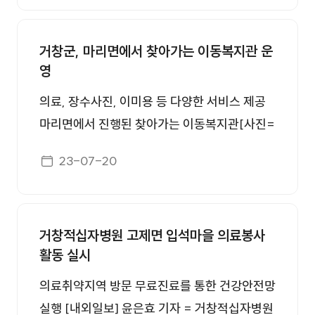
으로 하루 평균 백 명의 환자가 찾고 있습니다.
거창군 의료복지타운 조성부지가 확정되면서 3
과 안�
그런데 이 병원의 상황은 열악하기 짝이 없습니
00병상 규모의 종합병원급 의료시설 등을 갖춘
다. 고령이나 중증 환자가 대부분이라 간호인력
거창군, 마리면에서 찾아가는 이동복지관 운
종합 의료 타운이 2029년 완공될 예정이다. 구
영
이 많이 필요한데, 턱없이 부족합니다. 열 명이
인모 거창군수는 23일 군청 상황실에서 기자회
넘는 간호사 채용 공고를 내고 다섯 달 만에 겨우
견을 열고 '거창형 의료복지타운(의료타운)' 조
의료, 장수사진, 이미용 등 다양한 서비스 제공
한 명을 구했습니다. 빈 병실이 있어도 간호사가
성부지 확정안을 발표하고 향후 계획과 기대효
마리면에서 진행된 찾아가는 이동복지관[사진=
없어서 환자가 입원도 못 하는 상황입니다. [배
과를 설명했다. 의료타운은 거창읍 대평리 일원
거창군] [이뉴스투데이 경남서부취재본부 박두
게시일자
지영 / 거창적십자병원 간호팀장 : 열악한 환경
23-07-20
9만6638㎡ 면적에 건립된다. 사업비는 2889
열 기자]거창군은 지난 19일 마리면 신기경로당
에서 환자를 못 받는, 병동을 폐쇄해야 되지 않
억원으로 국비 2308억원, 도비 90억원, 군비 4
과 상율경로당에서 주민과 자원봉사자 110여 명
�
91억원이다. 의료타운에는 18개 진료과 300병
이 참여한 가운데 찾아가는 이동복지관을 운영
상 규모의 응급, 심혈관센터, 격리병상 등을 갖
거창적십자병원 고제면 입석마을 의료봉사
했다. 이날 행사에는 의료봉사(거창적십자병
활동 실시
춘 거창적십자병원이 이전 신축한다. 산후조리
원), 이혈봉사(이혈봉사단), 장수사진(개인봉사
와 신생아를 위한 모자동실 등을 갖춘 '공공산후
자), 이미용봉사(거창군 자원봉사센터), 이동빨
의료취약지역 방문 무료진료를 통한 건강안전망
조리원'과 영아·임산부 관련 통합 서비스를 지원
래방(삶의쉼터) 등 단체에서 자발적으로 참여해
실행 [내외일보] 윤은효 기자 = 거창적십자병원