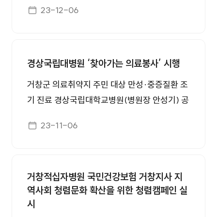
창,함양, 합천군) 지역책임의료기관인 거창적십
게시일자
23-12-06
번 업무협약으로 거창군은 의료취약 분야에 대
자병원 공공의료본부는 지난달 27일부터 3일간
한 건강 불평등 해소 및 양질의 공공의료서비스
대구시와 진주시지역 8개 병원과 중증 응급 이
제공이 가능할 것으로 예상된다. 경상국립대병
송·전원 및 진료협력사업의 유기적인 협조를 위
원 안성기 병원장은 “지난 2022년도에 체결한
한 공공보건의료 협력체계 구축사업 관련 업무
경상국립대병원 ‘찾아가는 의료봉사’ 시행
산청군보건의료원과의 의료인력 지원 협약에 이
협약을 체결했다. 협력병원 협약체결 모습.(사진
거창군 의료취약지 주민 대상 만성·중증질환 조
어 이번 업무 협약 체결을 통해 거창적십자병원
=거창적십자병원) 대구지역 병원은 굿모닝병원
기 진료 경상국립대학교병원(병원장 안성기) 공
의 의료취약 분야에 대해 적극적으로 지원할 수
(뇌혈관), W병원(수지접합전문), 구병원(대장
공보건의료사업실(실장 박기수)이 지난 4일 거
있게 됐다”며 “경남권역 책임의료기관으로서 그
항문 전문), 나사렛종합병원(심장질환, 신경외
게시일자
23-11-06
창군 신원면 사랑누리센터에서 거창군 농업인
역할을 충실히 수행해 지역간 의료전달체계 구
과), 미래여성병원(분만, 부인과), 유로합동비뇨
등을 대상으로 의료봉사를 시행했다고 밝혔다.
축과 발전을 위해 최선의 노력을 다하겠다”고 말
기과의원(비뇨기과)이며, 진주시지역은 제일병
‘찾아가는 의료봉사’는 경상국립대학교병원 의
했�
원(심장혈관, 내과, 외과, 소아과), 한일병원(내
거창적십자병원 국민건강보험 거창지사 지
료진이 직접 방문해 거창군 의료취약지 주민들
과, 신경외과) 등이다. 협약서에는 공공보건의료
역사회 청렴문화 확산을 위한 청렴캠페인 실
에게 우수한 의료서비스를 제공함으로써, 만성·
서비스 제공 협력체계 강화를 목적으로 ▷환자
시
중증질환에 대한 조기 진료와 예방 활동을 통해