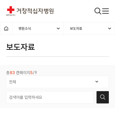
거창적십자병원
검색창
병원소식
보도자료
홈으로
보도자료
총
83
건
페이지
5
/9