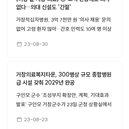
을 앞 두고 양 기관이 솔선수범하는 모습으로 청
없다…의대 신설도 '간절'
참석자들은 거창군과 삼일병원이 체결한 응급의
렴캠페인을 실시 해 왔으며, 앞으로도 계속 청렴
료 협약 내용을 바탕으로 지역 응급의료체계의
거창적십자병원, 3억 7천만 원 '의사 채용' 문의
캠페인을 진행하여 지역사회에 청렴문화를 확산
협력 및 발전과 환자 중심의 응급의료서비스 제
없어 고령 환자 많아…간호 인력도 10여 명 이상
해 나가겠다고 전했다.
공을 위해 기관 간 추진업무, 응급실 진료체계
부족해 "공공병원 지원·지역 의대 신설까지 간
게시일자
23-08-30
등을 공유하며 유기적인 협조체계를 구축하는
절" [앵커] '벼랑 끝에 놓인 지방 의료' 기획 보도
방안에 대해 논의했다. 군은 이날 간담회를 통해
이어갑니다. 지역 공공병원인 거창적십자병원에
거창군 응급의료체계가 보다 내실 있고 견고한
서는 연봉 3억 7천만 원에도 의사를 구하지 못하
협력체계를 구성할 수 있도록 기반을 다지고, 이
거창의료복지타운, 300병상 규모 종합병원
고 있습니다. 심지어 간호 인력도 부족한데요. 지
급 시설 갖춰 2029년 완공
를 통해 응급의료서비스의 효율성을 향상시켜
역에서는 공공의료에 대한 지원도 늘리고, 인력
신속하고 정확한 치료가 제공될 수 있을 것으로
확보를 위한 의대 신설이 필요하다고 목소리를
구인모 군수 '조성부지 확정안, 계획, 기대효과
기대한다. 구인모 군수는 “위급상황에서 군민에
높입니다. 김수정 기자가 취재했습니다. [리포
발표' 구인모 거창군수가 23일 군청 상황실에서
게 최상의 응급의료서비스를 신속하게 제공하는
트] 거창과 합천, 함양을 책임지는 공공병원인
'거창형 의료복지타운 조성부지 확정안'을 발표
게시일자
협력체계를 구축해 나가겠다”며 “앞으로도 삼일
23-08-23
거창적십자병원. 지역에서 유일한 응급의료기관
하고 있다. 2023.8.23 뉴스1/한송학기자 경남
병원 및 유관기관과의 소통을 통해 군민의 건강