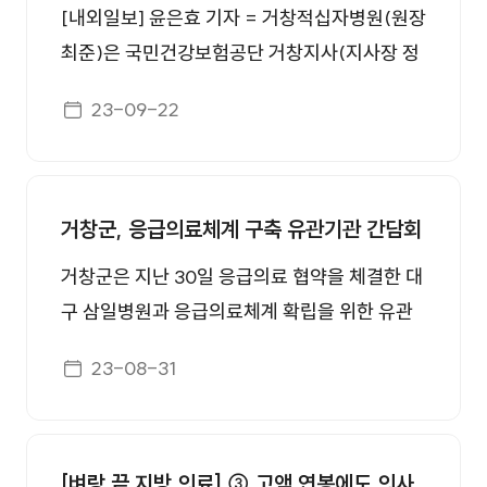
이송 및 전원체계 구축 ▷ 진료 효율성 증진 ▷
지역주민의 건강증진 및 삶의 질 향상에 이바지
[내외일보] 윤은효 기자 = 거창적십자병원(원장
상호 의뢰한 환자 진료 사항에 대해 상호 협력을
하고자 계획됐다. 경상국립대학교병원 공공보건
최준)은 국민건강보험공단 거창지사(지사장 정
통하여 환자안전 확보 및 의료의 질 향상에 기여
의료사업실과 경상국립대학교 의과대학이 공동
병창)와 19일 군청 앞 로터리에서 지역사회 청렴
하며, 공동의 발전을 추구한다는 내용을 담고 있
게시일자
23-09-22
주최한 이번 의료봉사에는, 경상남도마산의료
문화 확산을 위한 청렴캠페인을 진행했다. 양 기
다. 이번 협약을 통해 공공의료본부장 최준(거창
원, 거창적십자병원, 거창군(보건소, 신원면주
관 직원들은 지역 주민을 대상으로 청탁금지법,
적십자병원장)은
민센터), 사단법인 신원면생활체육협의회 등 여
공익신고자 보호제도를 알리는 홍보활동으로 청
러 기관과 단체가 동참했다. 소화기내과, 혈액종
렴문화 확산에 나섰다. 최 준 원장은“이번 공동
거창군, 응급의료체계 구축 유관기관 간담회
양내과, 안과, 정형외과, 비뇨의학과, 이비인후
캠페인을 통하여 적십자병원과 공단이 먼저 청
거창군은 지난 30일 응급의료 협약을 체결한 대
과 등 총 6개 진료과 전문의가 진료를 시행했으
렴과 부패대응에 앞장서서 지역민이 믿고 찾을
구 삼일병원과 응급의료체계 확립을 위한 유관
며, 간호사·약사·임상병리사 등 의료인력 40여
수 있는 기관을 만들어가자.”고 했으며 정병창
기관 간담회를 개최했다고 31일 밝혔다. 이번 간
명과 경상국립대학교 의과대학생 및 행정직원 4
지사장도“청탁금지법 및 이해충돌방지법 준수
게시일자
23-08-31
담회에는 거창군보건소장을 비롯해 삼일병원 업
0여 명이 주말도 반납한 채 의료봉사활동에 적
로 국민에게 더욱 신뢰받는 청렴 공단이 되도록
무 관계자와 거창적십자병원, 서경병원, 중앙메
극적으�
전 임직원이 노력하겠다.”고 했다. 거창적십자병
디컬병원, ㈜구오구오응급구조단, 거창군 소방
원과 국민건강보험 거창지사는 매년 추석 명절
[벼랑 끝 지방 의료] ③ 고액 연봉에도 의사
서, 거창군 보건소 업무담당자 등이 참석했다.