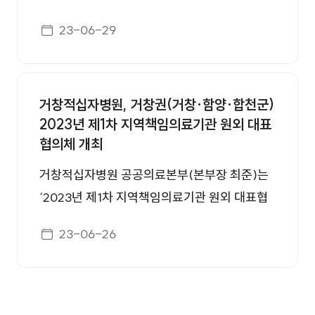
하는 '행복맘 커뮤니티센터', 영유아 종합돌봄시
다양한 서비스를 제공했다. 신기마을 한 어르신
(원장 최준)은 지난 28일 고제면 입석마을을 방
게시일자
설인 '육아종합지원센터'가 건립된다. 확정 부지
23-06-29
은 장수사진을 찍기 위해 머리 손질과 화장 서비
문하여 어르신 20여명을 모시고 의료봉사활동
는 타당성 분석을 위한 기본계획 용역에서 3개
스를 받으며 “얼마 만에 화장을 해보는지 모르겠
을 실시하였다. 이번 의료봉사활동은 거창군이
분야 8개 항목에 따라 평가�
다”라며 “다음에도 마을로 찾아와 이발도 해주
동복지관과 연계하여 실시한 활동으로 거창적십
고 건강도 챙겨주면 좋겠다.”라고 소감을 전했
거창적십자병원, 거창권(거창·함양·합천군)
자병원 의료진 8명이 참여하여 입석마을 어르신
2023년 제1차 지역책임의료기관 원외 대표
다. 코로나19로 4년간 중단됐다가 올해 재개된
을 대상으로 진료상담, 만성질환관리 등의 활동
협의체 개최
찾아가는 이동복지관은 마을로 직접 찾아가 민
을 진행하여 어르신들의 건강관리에 만전을 기
관이 협력해 각 기관에서 개별 운영하는 서비스
하였다. 행사에 참여한 마을주민들은 “동네까지
거창적십자병원 공공의료본부(본부장 최준)는
를 통합 지원하고, 주민밀착형 사회복지서비스
의료봉사를 와주어서 정말 고맙다.”며 거창적십
‘2023년 제1차 지역책임의료기관 원외 대표협
를 제공해 주민들이 체감할 수 있는 현장중심 복
자병원의 의료봉사활동에 감사함을 전했다. 최
의체회의’를 개최하고 기념 촬영을 했다./사진 :
게시일자
23-06-26
지행정을 실현한다. 올해 3월 주상면을 시작으
준 원장은“의료취약지역인 면단위 농촌지역에
거창군 제공 [대한경제=김영대 기자] 거창적십
로 매월 1개 면을
의료접근성을 높이며 실질적인 도움을 제공하
자병원 공공의료본부(본부장 최준)는 지난 22
고, 의료 및 복지서비스를 지속해서 제공할 수
일 거창군 농업기술센터 미래농업복합교육관 교
있도록 노력하겠다.”고 했다. 윤은효 기자
육장에서 거창군, 거창경찰서, 거창소방서, 인근