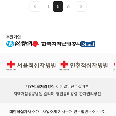
병원 등 기관장 및 관계자 28명이 참석한 가운데
4
5
6
‘2023년 제1차 지역책임의료기관 원외 대표협
의체회의’를 개최했다고 26일 밝혔다. 이 날은
거창적십자병원 공공보건의료본부의 주요사업
후원기업
실적 및 계획, 거창권 의료인력 확보방안, 응급
의료기관 경증환자 응급실 과밀화에 따른 대책
방안, 중증 응급 이송·전원 및 진료 협력사업 계
서울적십자병원
인천적십자병원
획 등을 설명하고 논의하기 위해 자리가 마련되
었다. 최준 공공의료본부장(거창적십자병원 원
장)은“여러 가지 문제 중에 바로 해결할 수 없는
개인정보처리방침
이메일무단수집거부
중·장기적인 문제도 있지만 필수보건의료 발전
지역거점공공병원 알리미
병원윤리강령
환자권리장전
을 위한 여러 가지 의견을 수렴, 개선 방향을 모
색해서 지역사회에 선한 영향력을 끼치는 협력
대한적십자사 소개
사업소개
지사소개
인도법연구소
ICRC
사례를 만들고, 지역책임의료기관으로서 지역