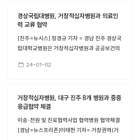
보도자료 번호, 제목, 첨부, 등록일 정보를 제공합니다.
경상국립대병원, 거창적십자병원과 의료인
력 교류 협약
[진주=뉴시스] 정경규 기자 = 경남 진주 경상국
립대학교병원은 거창적십자병원과 공공보건의
료기관으로서 역할 제고와 지역의료 발전을 위
게시일자
24-01-02
해 ‘의료인력 교류·지원 및 협력’을 골자로 하는
업무협약을 체결했다고 2일 밝혔다. 이번 업무
협약은 경상국립대병원이 거창적십자병원에 의
거창적십자병원, 대구 진주 8개 병원과 중증
료인력을 교류·지원함으로써 지역 공공의료체
응급협약 체결
계를 강화하고 거창 지역민의 건강을 증진하고
자 계획됐다. 경상국립대병원은 협약 체결을 통
이송·전원 및 진료협력사업 협력병원 협약체결
해 올해 1월부터 거창적십자병 내 미개설된 진료
[경남=뉴스프리존]이태헌 기자= 거창권역(거
과에 대해 진료 인력 지원을 진행할 예정이다. 이