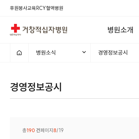
후원
봉사
교육
RCY
혈액
병원
거창적십자병원
병
원
소
개
병원소식
경영정보공시
홈으로
경영정보공시
총
190
건
페이지
8
/19