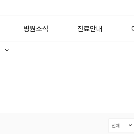
병
원
소
식
진
료
안
내