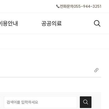
전화문의
055-944-3251
이
용
안
내
공
공
의
료
검색창