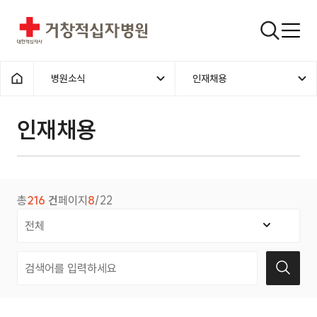
거창적십자병원
검색창
병원소식
인재채용
홈으로
인재채용
총
216
건
페이지
8
/22