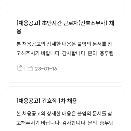
아니한 자 - 금고이상의 형의 선고유예를 받은
경우에 그 선고 유예기간 중에 있는 자 - 법원의
판결 또는 다른 법률에 의하여 자격이 상실 또는
[채용공고] 초단시간 근로자(간호조무사) 채
정지된 자 - 징계에 의하여 파면의 처분을 받은
용
때로부터 5년을 경과하지 아니한 자 - 징계에
본 채용공고의 상세한 내용은 붙임의 문서를 참
의하여 해임의 처분을 받은 때로부터 3년을 경
고해주시기 바랍니다. 감사합니다. 문의: 총무팀
과하지 아니한 자 - 「부패방지 및 국민권익위원
인사담당, 055-949-3366
회의 설치와 운영에 관한 법률」 제82조에 따른
게시일자
23-01-16
파일있음
비위면직자 등의 취업제한적용을 받는 자 - 공
공기관에서 채용비리로 면직 또는 채용취소 된
[채용공고] 간호직 1차 채용
본 채용공고의 상세한 내용은 붙임의 문서를 참
고해주시기 바랍니다. 감사합니다. 문의: 총무팀