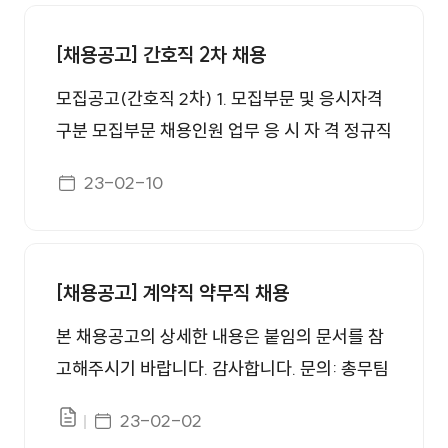
인재채용 번호, 제목, 첨부, 등록일 정보를 제공합니다.
[채용공고] 간호직 2차 채용
모집공고(간호직 2차) 1. 모집부문 및 응시자격
구분 모집부문 채용인원 업무 응 시 자 격 정규직
간호사 4명 병동 간호업무 - 간호사면허증 소지
게시일자
23-02-10
자 - 3교대 근무 가능한 자 ※ 공고일 기준, 만 6
0세(정년) 초과자는 지원 불가 ※ 다음에 해당
하는 결격사유가 없는 자 - 피성년후견인과 피
한정후견인 - 파산자로서 복권되지 아니한 자 -
[채용공고] 계약직 약무직 채용
금고이상의 형을 받고 그 집행이 종료되거나 집
본 채용공고의 상세한 내용은 붙임의 문서를 참
행을 받지 아니하기로 확정된 후 5년을 경과하
고해주시기 바랍니다. 감사합니다. 문의: 총무팀
지 아니한 자 - 금고이상의 형을 받고 그 집행유
인사담당, 055-949-3366
예의 기간이 완료된 날로부터 2년을 경과하지
게시일자
23-02-02
파일있음