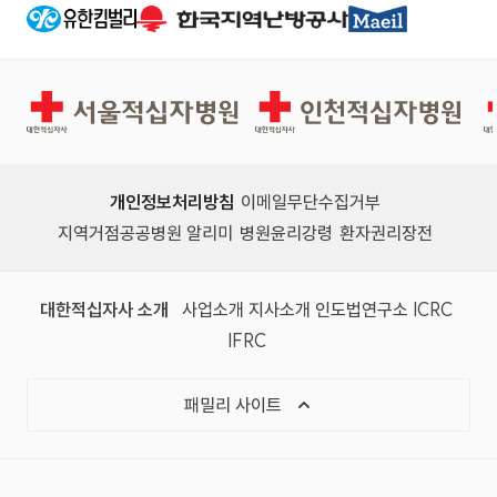
초과자는 지원 불가 ※ 다음에 해당하는 결격사
회의 설치와 운영에 관한 법률」 제82조에
유가 없는 자 - 피성년후견인과 피한정후견인 -
파산자로서 복권되지 아니한 자 - 금고이상의
서울적십자병원
인천적십자병원
형을 받고 그 집행이 종료되거나 집행을 받지 아
니하기로 확정된 후 5년을 경과하지 아니한 자
- 금고이상의 형을 받고 그 집행유예의 기간이
개인정보처리방침
이메일무단수집거부
완료된 날로부터 2년을 경과하지 아니한 자 - 금
지역거점공공병원 알리미
병원윤리강령
환자권리장전
고이상의 형의 선고유예를 받은 경우에 그 선고
유예기간 중에 있는 자 - 법원의 판결 또는 다른
대한적십자사 소개
사업소개
지사소개
인도법연구소
ICRC
법률에 의하여 자격이 상실 �
IFRC
패밀리 사이트