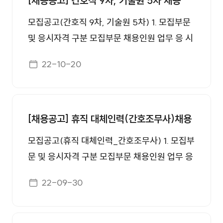
[채용공고] 간호직 9차, 기술원 5차 채용
모집공고(간호직 9차, 기술원 5차) 1. 모집부문
및 응시자격 구분 모집부문 채용인원 업무 응 시
자 격 정규직 간호사 4명 병동 간호업무 - 간호
게시일자
22-10-20
사면허증 소지자 - 3교대 근무 가능한 자 정규직
기술원 1명 -기관실 근무 -병원 시설 관리 업무
- 소방설비산업기사 이상 또는 에너지관리기능
사 이상 또는 전기기능사 이상 자격증 소지자 ※
[채용공고] 휴직 대체인력(간호조무사)채용
공고일 기준, 만 60세(정년) 초과자는 지원 불가
모집공고(휴직 대체인력_간호조무사) 1. 모집부
※ 다음에 해당하는 결격사유가 없는 자 - 피성
문 및 응시자격 구분 모집부문 채용인원 업무 응
년후견인과 피한정후견인 - 파산자로서 복권되
시 자 격 휴직 대체인력 간호조무사 1명 외래 및
지 아니한 자 - 금고이상의 형을 받고 그 집행이
게시일자
22-09-30
병동, 약국 업무 - 간호조무사 자격증 소지자 (2
종료되거나 집행을 받지 아니하기로 확정된 후
022년 하반기 시험 합격자인 경우 합격 확인서
5년을 경과하지 아니한 자 - 금고이상의 형을
소지자) - 3교대 근무 가능한 자 ※ 공고일 기준,