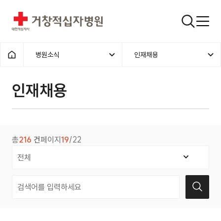
거창적십자병원
검색창
병원소식
인재채용
홈으로
인재채용
총
216
건
페이지
19
/22