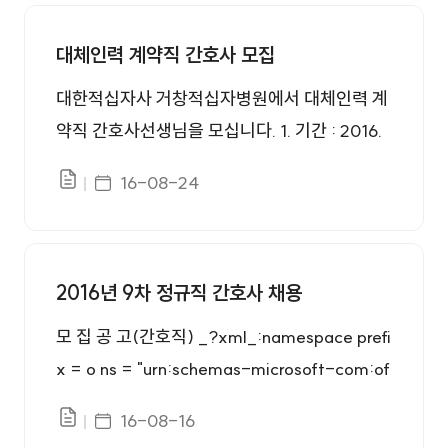
인재채용 번호, 제목, 첨부, 등록일 정보를 제공합니다.
대체인력 계약직 간호사 모집
대한적십자사 거창적십자병원에서 대체인력 계
약직 간호사선생님을 모십니다. 1. 기간 : 2016.
8.23-충원시까지 2. 근무시간 : 주40시간 3. 근
게시일자
16-08-24
파일있음
무부서 : 병동근무 4. 월 보수 : 2,110,000원 (야
간근무수당 및 시간외수당 별도 지급) 5. 계약기
간 : 협의후 결정 6. 제출서류 1. 이력서 1부 2. 간
호서면허증 1부 3. 최종학교졸업증명서 1부, 주
2016년 9차 정규직 간호사 채용
민등록등본 1부 7. 기타 : 여직원 기숙사 별도 제
모 집 공 고(간호직) _?xml_:namespace prefi
공 8. 연락처 : 055-949-3366(인사담당), 05
x = o ns = "urn:schemas-microsoft-com:of
5-949-3417(간호과장)
fice:office" /> 1.모집부문 및 응시자격 ○응시
게시일자
16-08-16
파일있음
자격 구분 모집부문 채용인원 응 시 자 격 정규직