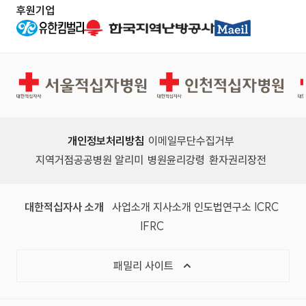
수임무 수행자 지원 및 단체설립에관한 법률 제1
후원기업
년을 경과하지 아니한 자 - 금고이상의 형을 받
9조의 규정에 의한 취업보호 및 취업지원대상자
고 그 집행유예의 기간이 완료된 날로부터 2년
- 장애인고용촉진 및 직업재활법 제2조1호 규정
을 경과하지 아니한 자 - 금고이상의 형의 선고
에 의한 장애인 자기�
서울적십자병원
인천적십자병원
유예를 받은 경우에 그 선고유예기간중에 있는
자 ○ 우대사항 및 자기개발 요건 우대사항 - 국
가유공자등예우및지원에관한법률 제29조 및 독
개인정보처리방침
이메일무단수집거부
립유공자예우에 관한법률 제16조, 5·18민주유
지역거점공공병원 알리미
병원윤리강령
환자권리장전
공자예우에관한법률 제20조, 특수임무 수행자
지원 및 단체설립에관한 법률 제19조의 규정에
대한적십자사 소개
사업소개
지사소개
인도법연구소
ICRC
의한 취업보호 및 취업지원대상자 - 장애인고용
IFRC
촉진 및 직업재활법 제2조1호
패밀리 사이트