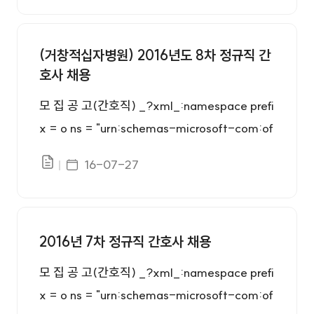
간호직 0명 - 간호사면허증 소지자 - 3교대근
무 가능한 자 ○ 다음에 해당하는 결격사유가 없
(거창적십자병원) 2016년도 8차 정규직 간
는 자 - 피성년후견인과 피한정후견인 - 파산자
호사 채용
로서 복권되지 아니한 자 - 금고이상의 형을 받
고 그 집행이 종료되거나 집행을 받지 아니하기
모 집 공 고(간호직) _?xml_:namespace prefi
로 확정된 후 5년을 경과하지 아니한 자 - 금고
x = o ns = "urn:schemas-microsoft-com:of
이상의 형을 받고 그 집행유예의 기간이 완료된
fice:office" /> 1.모집부문 및 응시자격 ○응시
게시일자
16-07-27
날로부터 2년을 경과하지 아니한 자 - 금고이상
파일있음
자격 구분 모집부문 채용인원 응 시 자 격 정규직
의 형의 선고유예를 받은 경우에 그 선고유예기
간호직 0명 - 간호사면허증 소지자 - 3교대근
간중에 있는 자 ○ 우대사항 및 자기개발 요건
무 가능한 자 ○ 다음에 해당하는 결격사유가 없
우대사항 - 국가유공자등예우및지원에관한법
는 자 - 피성년후견인과 피한정후견인 - 파산자
2016년 7차 정규직 간호사 채용
률 제29조 및 독립유공자예우에 관한법률 제16
로서 복권되지 아니한 자 - 금고이상의 형을 받
모 집 공 고(간호직) _?xml_:namespace prefi
조, 5·18민주유공자예우에관한법률 제20조, 특
고 그 집행이 종료되거나 집행을 받지 아니하기
x = o ns = "urn:schemas-microsoft-com:of
수임무 수행자 지원 및 단체설립에관한 법률 제1
로 확정된 후 5년을 경과하지 아니한 자 - 금고