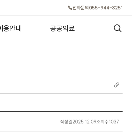
전화문의
055-944-3251
이
용
안
내
공
공
의
료
검색창
작성일
2025.12.09
조회수
1037