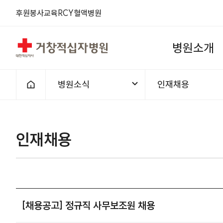
후원
봉사
교육
RCY
혈액
병원
거창적십자병원
병
원
소
개
병원소식
인재채용
홈으로
인재채용
[채용공고] 정규직 사무보조원 채용