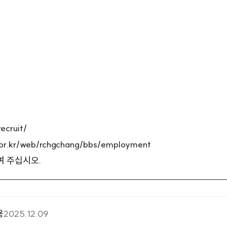
ecruit/
.or.kr/web/rchgchang/bbs/employment
여 주십시오.
용
2025.12.09