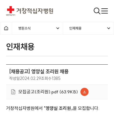
거창적십자병원
검색창
병원소식
인재채용
홈으로
인재채용
[채용공고] 영양실 조리원 채용
작성일
2024.02.29
조회수
1385
모집공고(조리원).pdf (63.9KB)
거창적십자병원에서
「영양실 조리원」
을 모집합니다.