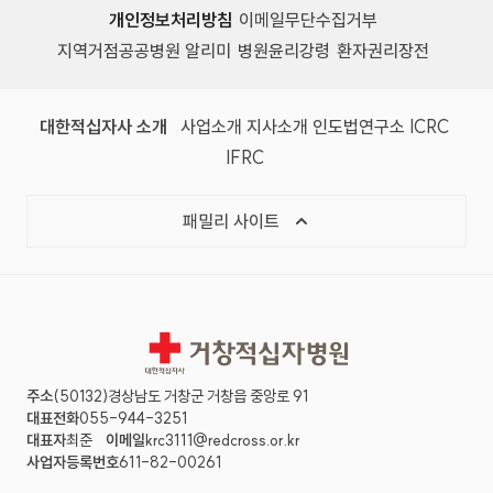
개인정보처리방침
이메일무단수집거부
지역거점공공병원 알리미
병원윤리강령
환자권리장전
대한적십자사 소개
사업소개
지사소개
인도법연구소
ICRC
IFRC
패밀리 사이트
거창적십자병원
주소
(50132)경상남도 거창군 거창읍 중앙로 91
대표전화
055-944-3251
대표자
최준
이메일
krc3111@redcross.or.kr
사업자등록번호
611-82-00261