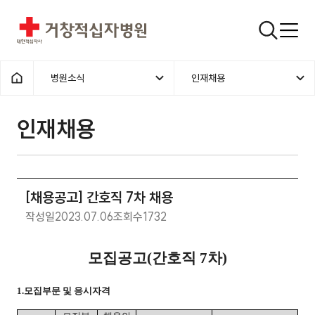
거창적십자병원
검색창
병원소식
인재채용
홈으로
인재채용
[채용공고] 간호직 7차 채용
작성일
2023.07.06
조회수
1732
모집공고(간호직 7차)
1.
모집부문 및 응시자격