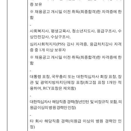
증 보유
※ 채용공고 개시일 이전 취득(최종합격)한 자격증에 한
함
-
사회복지사, 평생교육사, 청소년지도사, 응급구조사, 수
상안전강사, 수상구조사,
심리사회적지지(PSS) 강사 자격증, 응급처치강사 자격
증 중 1개 이상 보유자
※ 채용공고 개시일 이전 취득(최종합격)한 자격증에 한
함
-
대통령 표창, 국무총리 또는 대한적십자사 회장 표창, 장
관 및 광역지방자치단체장 표창(최고점 표창 1개만 적
용하며, RCY표창은 제외함)
-
대한적십자사 해당직종 경력(청년인턴 및 비정규직 포함, 의
원급 이상의 병원 경력만 인정)
-
타 회사 해당직종 경력(의원급 이상의 병원 경력만 인
정)