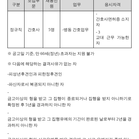
모집부
채용인
구분
업무
응시자격
문
원
-
간호사면허증 소지
자
정규직
간호사
5
명
-
병동 간호업무
- 3
교대 근무 가능한
자
※ 공고일 기준, 만 60세(정년) 초과자는 지원 불가
※ 다음에 해당하는 결격사유가 없는 자
-
피성년후견인과 피한정후견인
-
파산자로서 복권되지 아니한 자
-
금고이상의 형을 받고 그 집행이 종료되거나 집행을 받지 아니하기로
확정된 후 5년을 경과하지 아니한 자
-
금고이상의 형을 받고 그 집행유예의 기간이 완료된 날로부터 2년을 경
과하지 아니한 자
-