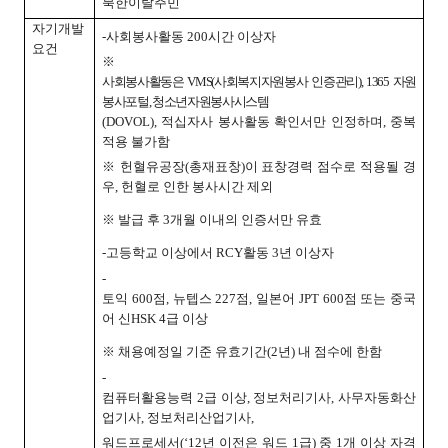
북한이탈주민
자기개발
-
사회봉사활동 200시간 이상자
요건
※
사회봉사활동은 VMS(사회복지자원봉사 인증관리), 1365 자원
봉사포털, 청소년자원봉사시스템
(DOVOL), 적십자사 봉사활동 확인서만 인정하며, 중복
적용 불가함
※ 헌혈유공장(총재표창)이 표창경력 점수로 적용될 경
우, 헌혈로 인한 봉사시간 제외
※ 발급 후 3개월 이내의 인증서만 유효
-
고등학교 이상에서 RCY활동 3년 이상자
-
토익 600점, 뉴텝스 227점, 일본어 JPT 600점 또는 중국
어 신HSK 4급 이상
※ 채용예정일 기준 유효기간(2년) 내 점수에 한함
-
컴퓨터활용능력 2급 이상, 정보처리기사, 사무자동화산
업기사, 정보처리산업기사,
워드프로세서(‘12년 이전은 워드 1급) 중 1개 이상 자격